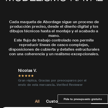
Cada maqueta de Abordage sigue un proceso de
producción preciso, desde el diseño digital y los
dibujos técnicos hasta el montaje y el acabado a
mano.
Este flujo de trabajo controlado nos permite
reproducir líneas de casco complejas,
disposiciones de cubierta y detalles estructurales
con una coherencia y un realismo excepcionales.
Kimball B.
Joe V.
★
★
★
★
★
★
★
★
★
s por el
Muchas gracias, a mi marido le ha encantado
Revisor v
viewer
su regalo, no ha parado de hablar maravillas
de él. Revisor verificado
Pide tu presupuesto gratuito
All
Custom Models