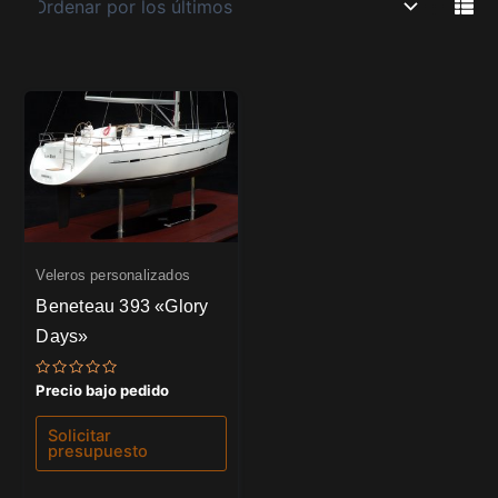
Veleros personalizados
Beneteau 393 «Glory
Days»
Valorado
Precio bajo pedido
con
0
de
Solicitar
5
presupuesto