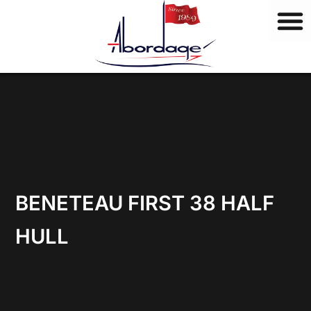
M
Ir
a
al
r
contenido
c
a
s
BENETEAU FIRST 38 HALF
HULL