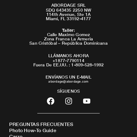
ABORDAGE SRL
SDQ 643435 2250 NW
114th Avenue, Ste 1A
Miami, FL 33192-4177
Taller
:
Calle Maximo Gomez
Zona Franca La Armeria
San Cristóbal – República Dominicana
LLÁMANOS AHORA
+1877-7790114
Fuera De EE.UU. : 1-809-528-1992
ENVÍANOS UN E-MAIL
abordage@abordage.com
SÍGUENOS
F
I
Y
a
n
o
c
s
u
e
t
t
PREGUNTAS FRECUENTES
b
a
u
Photo How-To Guide
o
g
b
Carro