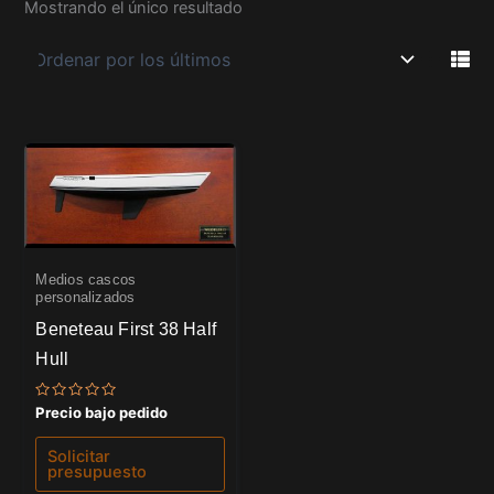
Mostrando el único resultado
Medios cascos
personalizados
Beneteau First 38 Half
Hull
Valorado
Precio bajo pedido
con
0
de
Solicitar
5
presupuesto