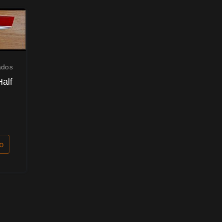
ados
Half
to