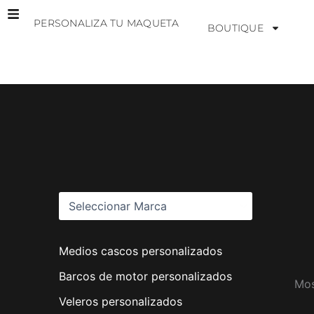
Ir
PERSONALIZA TU MAQUETA
al
BOUTIQUE
contenido
M
a
r
c
a
s
Medios cascos personalizados
Barcos de motor personalizados
Mos
Veleros personalizados