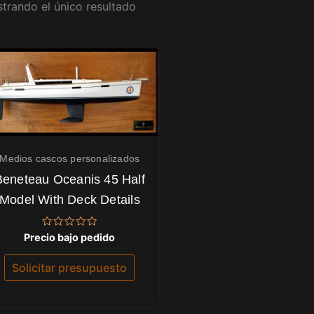
trando el único resultado
Medios cascos personalizados
Beneteau Oceanis 45 Half
Model With Deck Details
Valorado
Precio bajo pedido
con
0
de
Solicitar presupuesto
5