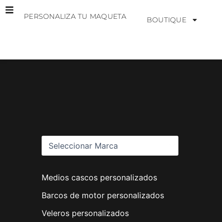
Ir
PERSONALIZA TU MAQUETA
al
BOUTIQUE
contenido
M
a
r
c
a
s
Medios cascos personalizados
Barcos de motor personalizados
Veleros personalizados