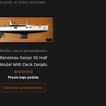
trando el único resultado
Medios cascos personalizados
Beneteau Sense 50 Half
Model With Deck Details
Valorado
Precio bajo pedido
con
0
de
Solicitar presupuesto
5