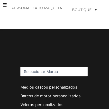
Ir
PERSONALIZA TU MAQUETA
al
BOUTIQUE
contenido
M
a
r
c
a
s
Medios cascos personalizados
Barcos de motor personalizados
Veleros personalizados