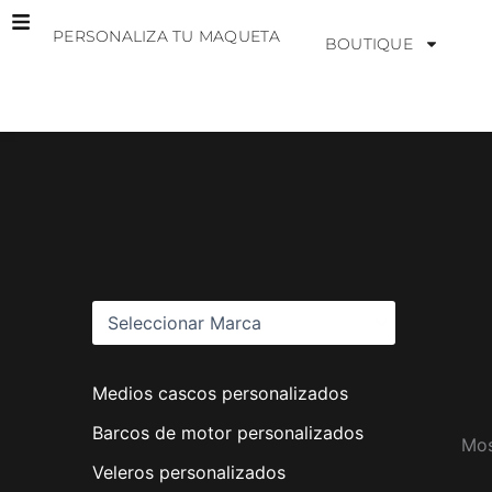
Ir
PERSONALIZA TU MAQUETA
al
BOUTIQUE
contenido
M
a
r
c
a
s
Medios cascos personalizados
Barcos de motor personalizados
Mos
Veleros personalizados