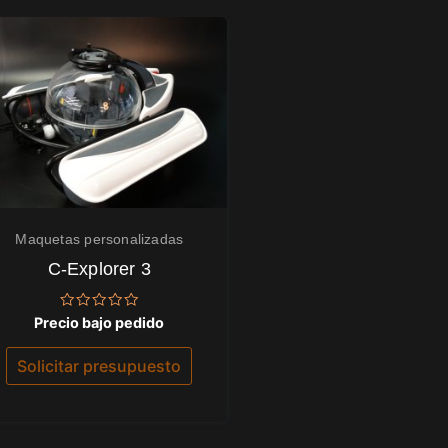
Maquetas personalizadas
C-Explorer 3
Valorado
Precio bajo pedido
con
0
de
Solicitar presupuesto
5