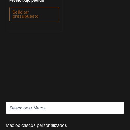
Precio bajo pedido
con
0
de
Solicitar
5
presupuesto
Medios cascos personalizados