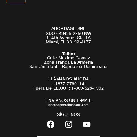
ABORDAGE SRL
SDQ 643435 2250 NW
114th Avenue, Ste 1A
Miami, FL 33192-4177
Taller
:
Calle Maximo Gomez
Zona Franca La Armeria
San Cristóbal – República Dominicana
LLÁMANOS AHORA
+1877-7790114
Fuera De EE.UU. : 1-809-528-1992
ENVÍANOS UN E-MAIL
abordage@abordage.com
SÍGUENOS
F
I
Y
a
n
o
c
s
u