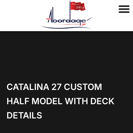
M
Ir
a
al
r
contenido
c
a
s
CATALINA 27 CUSTOM
HALF MODEL WITH DECK
DETAILS