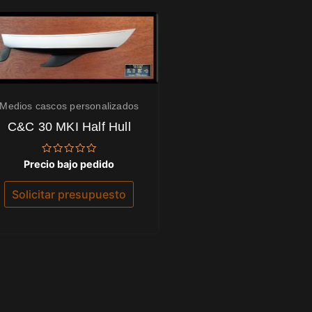
Medios cascos personalizados
C&C 30 MKI Half Hull
Valorado
Precio bajo pedido
con
0
de
Solicitar presupuesto
5