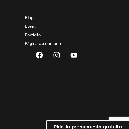
Blog
Event
Portfolio
Página de contacto
F
I
Y
a
n
o
c
s
u
e
t
t
b
a
u
o
g
b
o
r
e
k
a
m
Pide tu presupuesto gratuito