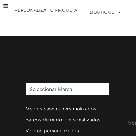
Ir
PERSONALIZA TU MAQUETA
al
BOUTIQUE
contenido
M
a
r
c
a
s
Medios cascos personalizados
Barcos de motor personalizados
Mos
Veleros personalizados