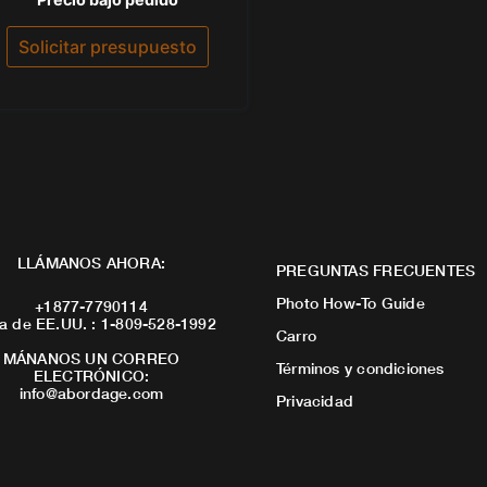
con
0
de
Solicitar presupuesto
5
LLÁMANOS AHORA:
PREGUNTAS FRECUENTES
Photo How-To Guide
+1877-7790114
a de EE.UU. : 1-809-528-1992
Carro
MÁNANOS UN CORREO
Términos y condiciones
ELECTRÓNICO:
info@abordage.com
Privacidad