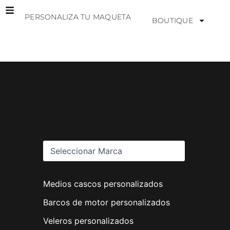
Ir
PERSONALIZA TU MAQUETA
al
BOUTIQUE
contenido
M
a
r
c
a
s
Medios cascos personalizados
Barcos de motor personalizados
Veleros personalizados