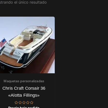
trando el único resultado
Maquetas personalizadas
Chris Craft Corsair 36
«Alotta Fillings»
Valorado
Precio bajo pedido