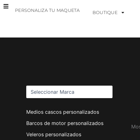
Ir
PERSONALIZA TU MAQUETA
al
BOUTIQUE
contenido
M
a
r
c
a
s
Medios cascos personalizados
Barcos de motor personalizados
Mos
Veleros personalizados