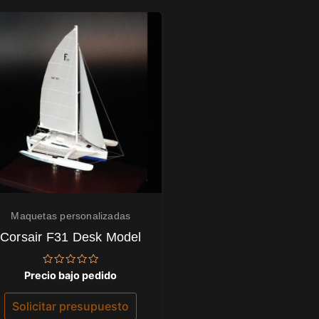
Maquetas personalizadas
Corsair F31 Desk Model
Valorado
Precio bajo pedido
con
0
de
Solicitar presupuesto
5