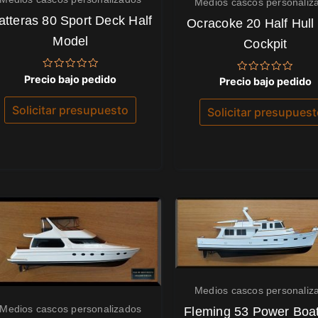
Medios cascos personaliz
atteras 80 Sport Deck Half
Ocracoke 20 Half Hull
Model
Cockpit
Valorado
Precio bajo pedido
Valorado
Precio bajo pedido
con
con
0
0
de
de
Solicitar presupuesto
Solicitar presupues
5
5
Medios cascos personaliz
Medios cascos personalizados
Fleming 53 Power Boat