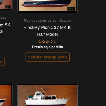
ados
Medios cascos personalizados
ay SX
Hinckley Picnic 37 MK III
ck
Half Model
Valorado
Precio bajo pedido
con
0
de
Solicitar presupuesto
5
to