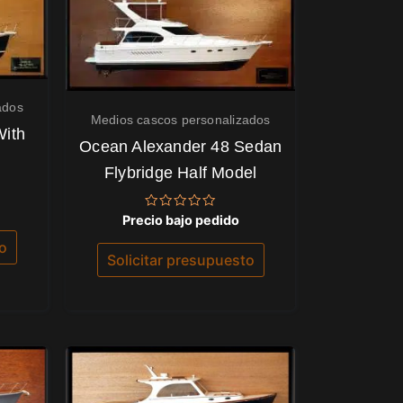
ados
Medios cascos personalizados
With
Ocean Alexander 48 Sedan
Flybridge Half Model
Valorado
Precio bajo pedido
con
0
to
de
Solicitar presupuesto
5