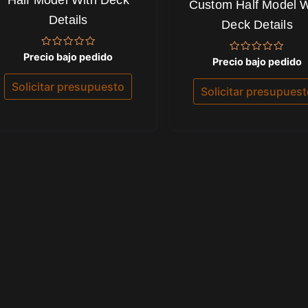
Half Model With Deck
Custom Half Model W
Details
Deck Details
Valorado
Precio bajo pedido
Valorado
Precio bajo pedido
con
con
0
0
de
Solicitar presupuesto
de
Solicitar presupues
5
5