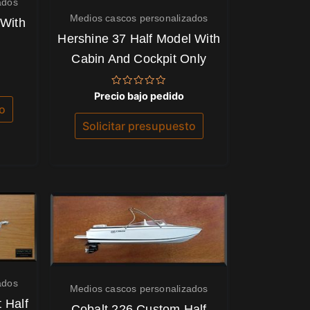
ados
Medios cascos personalizados
 With
Hershine 37 Half Model With
Cabin And Cockpit Only
Valorado
Precio bajo pedido
con
to
0
de
Solicitar presupuesto
5
ados
Medios cascos personalizados
 Half
Cobalt 226 Custom Half