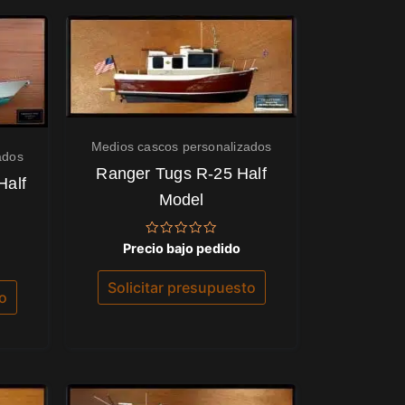
Medios cascos personalizados
ados
Ranger Tugs R-25 Half
Half
Model
Valorado
Precio bajo pedido
con
0
de
Solicitar presupuesto
5
to