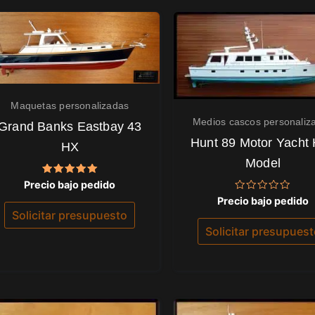
Maquetas personalizadas
Medios cascos personaliz
Grand Banks Eastbay 43
Hunt 89 Motor Yacht 
HX
Model
Valorado
Precio bajo pedido
con
Valorado
Precio bajo pedido
5.00
con
de 5
Solicitar presupuesto
0
de
Solicitar presupues
5