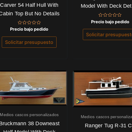
Carver 54 Half Hull With
Model With Deck Det
Cabin Top But No Details
Valorado
Precio bajo pedido
con
Valorado
0
Precio bajo pedido
con
de
Solicitar presupues
0
5
de
Solicitar presupuesto
5
Medios cascos personalizados
Medios cascos personaliz
Bruckmann 38 Downeast
Ranger Tug R-31 