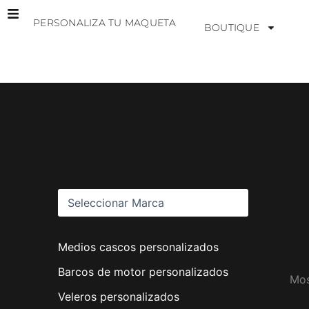
Ir
PERSONALIZA TU MAQUETA
al
BOUTIQUE
contenido
M
a
r
c
a
s
Medios cascos personalizados
Barcos de motor personalizados
Mos
Veleros personalizados