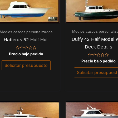
Medios cascos personaliz
Medios cascos personalizados
Duffy 42 Half Model 
Hatteras 52 Half Hull
Deck Details
Valorado
Precio bajo pedido
con
0
Valorado
Precio bajo pedido
de
con
Solicitar presupuesto
5
0
de
Solicitar presupues
5