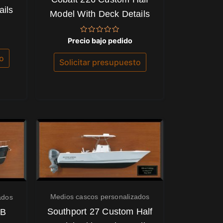
ails
Model With Deck Details
Valorado
Precio bajo pedido
con
0
to
de
Solicitar presupuesto
5
Medios cascos personalizados
ados
Southport 27 Custom Half
CB