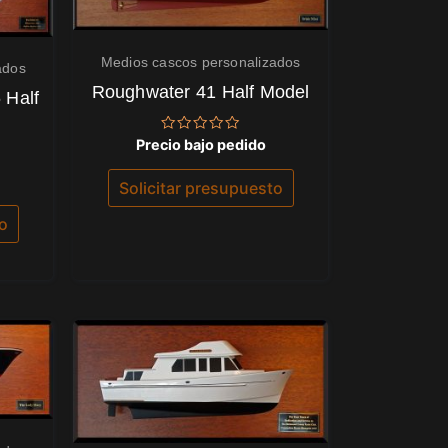
Medios cascos personalizados
ados
Roughwater 41 Half Model
 Half
Valorado
Precio bajo pedido
con
0
de
Solicitar presupuesto
5
to