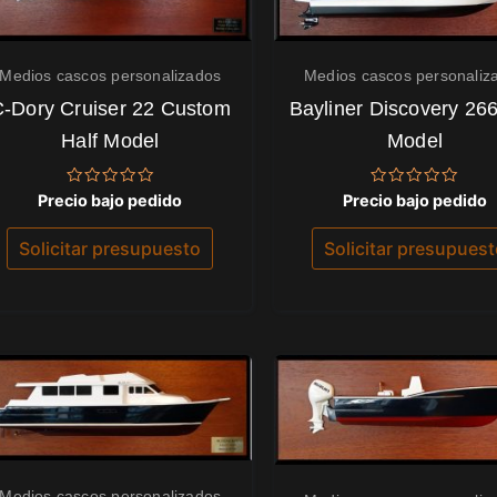
Medios cascos personalizados
Medios cascos personaliz
-Dory Cruiser 22 Custom
Bayliner Discovery 266
Half Model
Model
Valorado
Valorado
Precio bajo pedido
Precio bajo pedido
con
con
0
0
de
de
Solicitar presupuesto
Solicitar presupues
5
5
Medios cascos personalizados