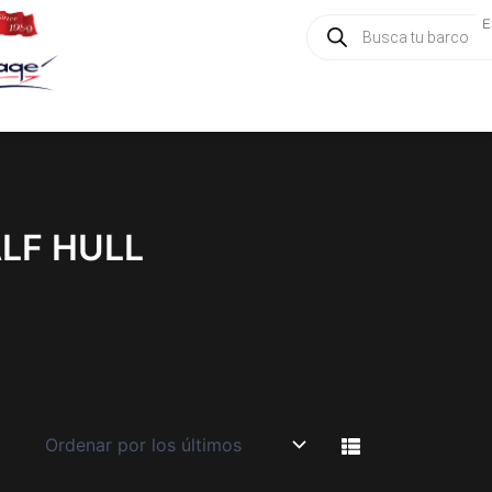
Búsqueda
E
de
productos
LF HULL