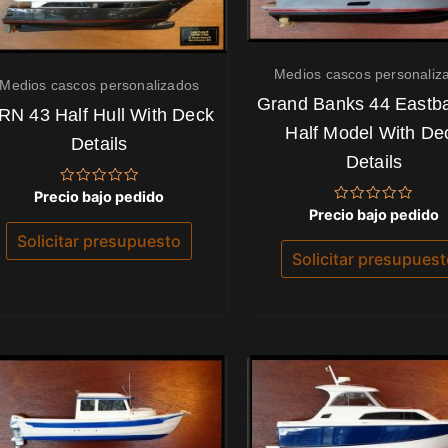
Medios cascos personaliz
Medios cascos personalizados
Grand Banks 44 Eastb
RN 43 Half Hull With Deck
Half Model With De
Details
Details
Valorado
Precio bajo pedido
con
Valorado
Precio bajo pedido
0
con
de
Solicitar presupuesto
0
5
de
Solicitar presupues
5