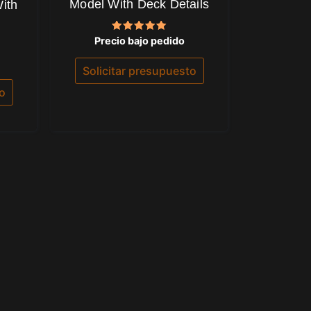
Model With Deck Details
ith
Valorado
Precio bajo pedido
con
5.00
de 5
Solicitar presupuesto
to