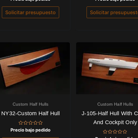
con
con
0
0
de
de
Solicitar presupuesto
Solicitar presupues
5
5
Custom Half Hulls
Custom Half Hulls
NY32-Custom Half Hull
J-105-Half Hull With 
And Cockpit Only
Valorado
Precio bajo pedido
con
0
Valorado