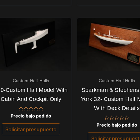
Custom Half Hulls
Custom Half Hulls
70-Custom Half Model With
Sparkman & Stephens
Cabin And Cockpit Only
York 32- Custom Half 
With Deck Details
Valorado
Precio bajo pedido
con
0
Valorado
Precio bajo pedido
de
con
Solicitar presupuesto
5
0
de
Solicitar presupues