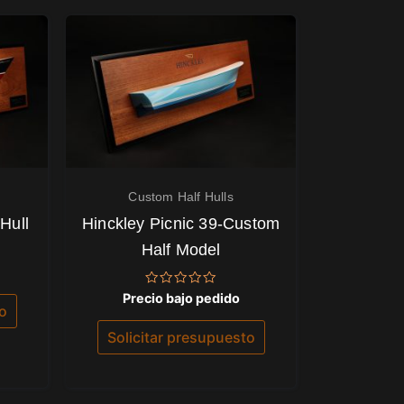
Custom Half Hulls
Hull
Hinckley Picnic 39-Custom
Half Model
Valorado
Precio bajo pedido
con
to
0
de
Solicitar presupuesto
5