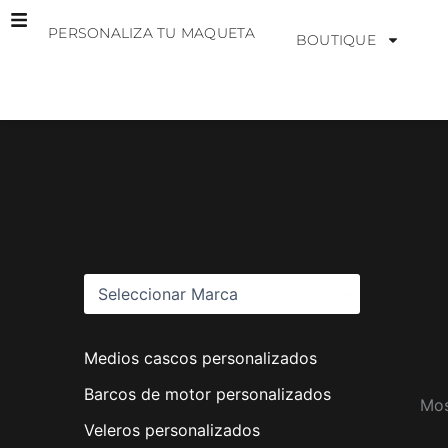
Ir
PERSONALIZA TU MAQUETA
al
BOUTIQUE
contenido
M
a
r
c
a
s
Medios cascos personalizados
Barcos de motor personalizados
Mos
Veleros personalizados