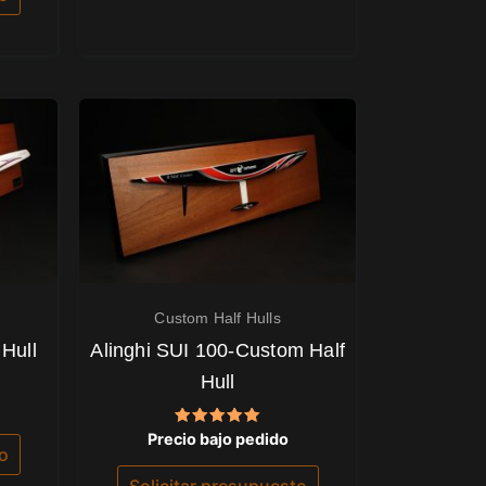
Custom Half Hulls
 Hull
Alinghi SUI 100-Custom Half
Hull
Valorado
Precio bajo pedido
con
to
5.00
de 5