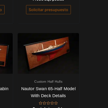
con
0
de
to
Solicitar presupuesto
5
Custom Half Hulls
Cabin
Nautor Swan 65-Half Model
With Deck Details
Valorado