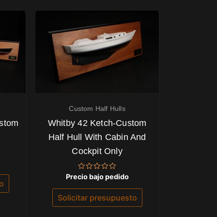
Custom Half Hulls
ustom
Whitby 42 Ketch-Custom
Half Hull With Cabin And
Cockpit Only
Valorado
Precio bajo pedido
con
to
0
de
Solicitar presupuesto
5