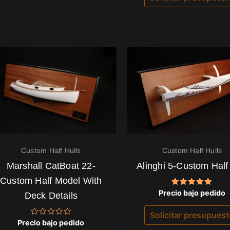
5
Custom Half Hulls
Custom Half Hulls
Marshall CatBoat 22-
Alinghi 5-Custom Half
Custom Half Model With
Valorado
Precio bajo pedido
Deck Details
con
5.00
de 5
Solicitar presupues
Valorado
Precio bajo pedido
con