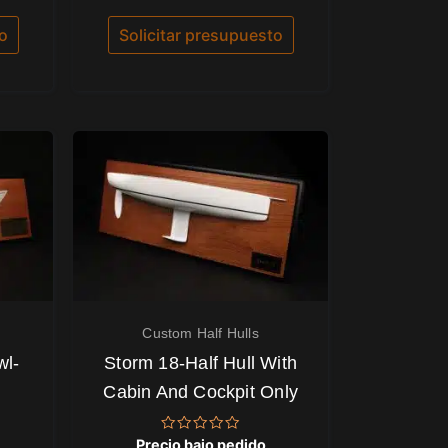
con
5.00
de 5
to
Solicitar presupuesto
Custom Half Hulls
wl-
Storm 18-Half Hull With
Cabin And Cockpit Only
Valorado
Precio bajo pedido