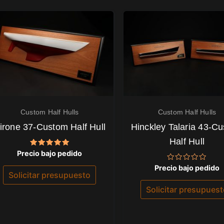
Custom Half Hulls
Custom Half Hulls
irone 37-Custom Half Hull
Hinckley Talaria 43-C
Half Hull
Valorado
Precio bajo pedido
con
5.00
Valorado
Precio bajo pedido
de 5
con
Solicitar presupuesto
0
de
Solicitar presupues
5