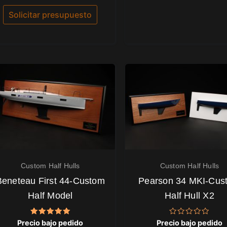
0
de
Solicitar presupuesto
5
Custom Half Hulls
Custom Half Hulls
Beneteau First 44-Custom
Pearson 34 MKI-Cus
Half Model
Half Hull X2
Valorado
Valorado
Precio bajo pedido
Precio bajo pedido