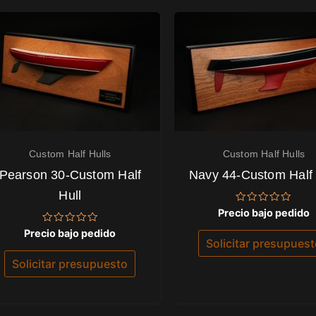
Custom Half Hulls
Custom Half Hulls
Pearson 30-Custom Half
Navy 44-Custom Half 
Hull
Valorado
Precio bajo pedido
con
0
Valorado
Precio bajo pedido
de
con
Solicitar presupues
5
0
de
Solicitar presupuesto
5