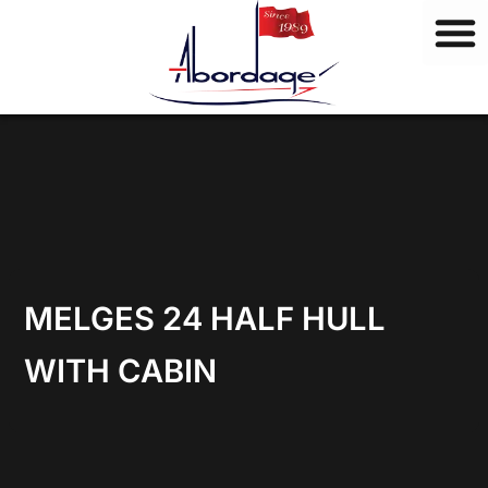
M
Ir
a
al
r
contenido
c
a
s
MELGES 24 HALF HULL
WITH CABIN