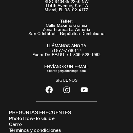
SDQ 643435 2250 NW
114th Avenue, Ste 1A
Miami, FL 33192-4177
Taller
:
Calle Maximo Gomez
Zona Franca La Armeria
San Cristóbal – República Dominicana
LLÁMANOS AHORA
+1877-7790114
Fuera De EE.UU. : 1-809-528-1992
ENVÍANOS UN E-MAIL
abordage@abordage.com
SÍGUENOS
F
I
Y
a
n
o
c
s
u
e
t
t
PREGUNTAS FRECUENTES
b
a
u
Photo How-To Guide
o
g
b
Carro
o
r
e
Términos y condiciones