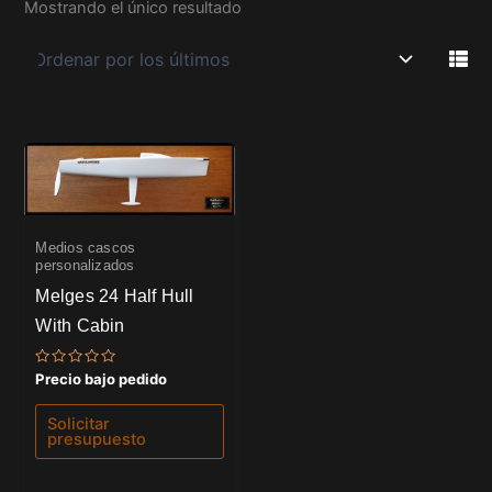
Mostrando el único resultado
Medios cascos
personalizados
Melges 24 Half Hull
With Cabin
Valorado
Precio bajo pedido
con
0
de
Solicitar
5
presupuesto