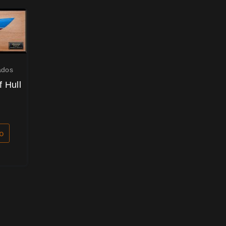
ados
 Hull
to