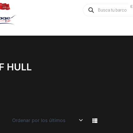
Búsqueda
E
de
productos
F HULL