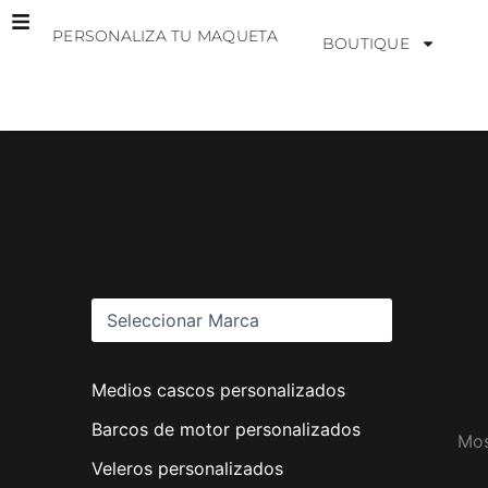
Ir
PERSONALIZA TU MAQUETA
al
BOUTIQUE
contenido
M
a
r
c
a
s
Medios cascos personalizados
Barcos de motor personalizados
Mos
Veleros personalizados