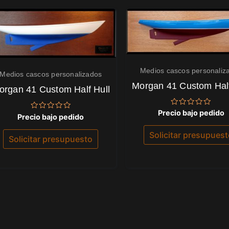
Medios cascos personaliz
Medios cascos personalizados
Morgan 41 Custom Half
organ 41 Custom Half Hull
Valorado
Precio bajo pedido
Valorado
Precio bajo pedido
con
con
0
0
de
Solicitar presupues
de
Solicitar presupuesto
5
5