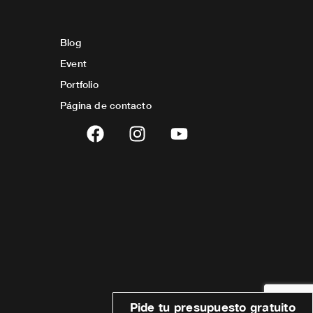
Blog
Event
Portfolio
Página de contacto
F
I
Y
a
n
o
c
s
u
e
t
t
b
a
u
o
g
b
o
r
e
k
a
m
Pide tu presupuesto gratuito