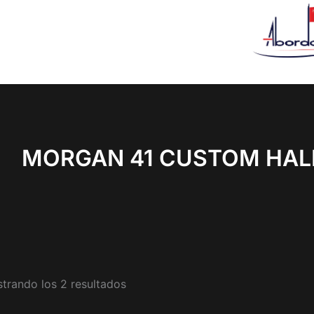
Ordenado
por
los
últimos
MORGAN 41 CUSTOM HAL
trando los 2 resultados