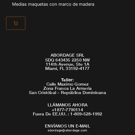
Medias maquetas con marco de madera
ABORDAGE SRL
SDQ 643435 2250 NW
114th Avenue, Ste 1A
Miami, FL 33192-4177
Taller
:
Calle Maximo Gomez
Zona Franca La Armeria
San Cristóbal – República Dominicana
LLÁMANOS AHORA
+1877-7790114
Fuera De EE.UU. : 1-809-528-1992
ENVÍANOS UN E-MAIL
abordage@abordage.com