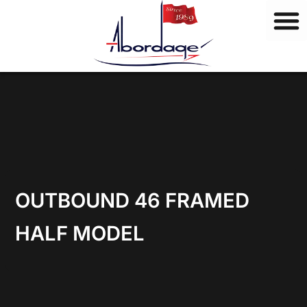
M
Ir
a
al
r
contenido
c
a
s
OUTBOUND 46 FRAMED
HALF MODEL