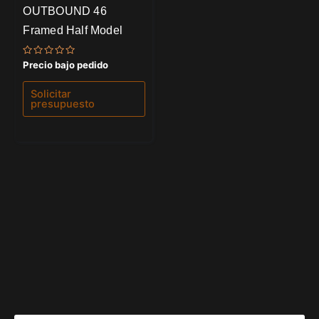
OUTBOUND 46
Framed Half Model
Valorado
Precio bajo pedido
con
0
de
Solicitar
5
presupuesto