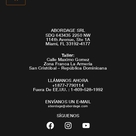
ABORDAGE SRL
SDQ 643435 2250 NW
114th Avenue, Ste 1A
Miami, FL 33192-4177
Taller
:
Calle Maximo Gomez
Zona Franca La Armeria
San Cristóbal – República Dominicana
LLÁMANOS AHORA
+1877-7790114
Fuera De EE.UU. : 1-809-528-1992
ENVÍANOS UN E-MAIL
abordage@abordage.com
SÍGUENOS
F
I
Y
a
n
o