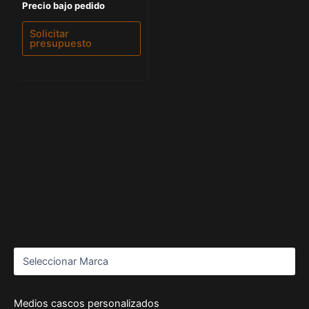
Valorado
Precio bajo pedido
con
0
de
Solicitar
5
presupuesto
Medios cascos personalizados