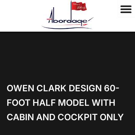
M
Ir
a
al
r
contenido
c
a
s
OWEN CLARK DESIGN 60-
FOOT HALF MODEL WITH
CABIN AND COCKPIT ONLY