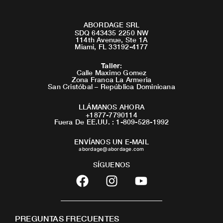
ABORDAGE SRL
SDQ 643435 2250 NW
114th Avenue, Ste 1A
Miami, FL 33192-4177
Taller
:
Calle Maximo Gomez
Zona Franca La Armeria
San Cristóbal – República Dominicana
LLÁMANOS AHORA
+1877-7790114
Fuera De EE.UU. : 1-809-528-1992
ENVÍANOS UN E-MAIL
abordage@abordage.com
SÍGUENOS
F
I
Y
a
n
o
c
s
u
e
t
t
PREGUNTAS FRECUENTES