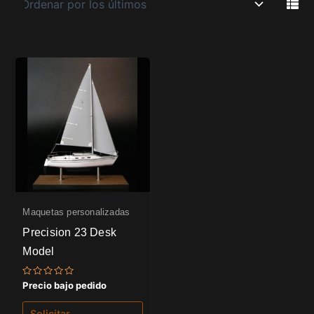
Maquetas personalizadas
Precision 23 Desk
Model
Valorado
Precio bajo pedido
con
0
de
Solicitar