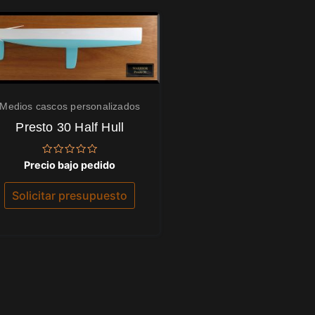
Medios cascos personalizados
Presto 30 Half Hull
Valorado
Precio bajo pedido
con
0
de
Solicitar presupuesto
5