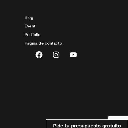
Blog
Event
Portfolio
Página de contacto
F
I
Y
a
n
o
c
s
u
e
t
t
b
a
u
o
g
b
o
r
e
k
a
m
Pide tu presupuesto gratuito