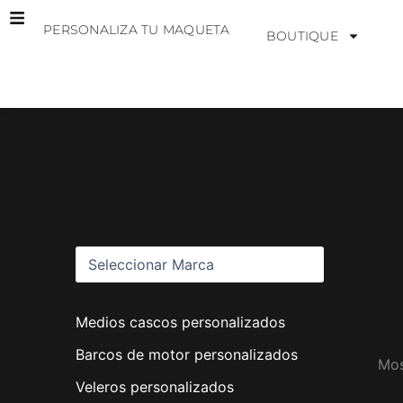
Ir
PERSONALIZA TU MAQUETA
al
BOUTIQUE
contenido
M
a
r
c
a
s
Medios cascos personalizados
Barcos de motor personalizados
Mos
Veleros personalizados