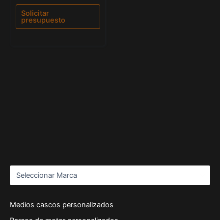
0
de
Solicitar
5
presupuesto
Medios cascos personalizados