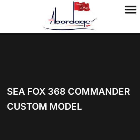
M
Ir
a
al
r
contenido
c
a
s
SEA FOX 368 COMMANDER
CUSTOM MODEL