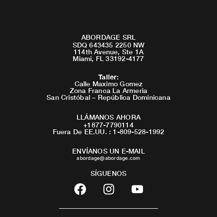
ABORDAGE SRL
SDQ 643435 2250 NW
114th Avenue, Ste 1A
Miami, FL 33192-4177
Taller
:
Calle Maximo Gomez
Zona Franca La Armeria
San Cristóbal – República Dominicana
LLÁMANOS AHORA
+1877-7790114
Fuera De EE.UU. : 1-809-528-1992
ENVÍANOS UN E-MAIL
abordage@abordage.com
SÍGUENOS
F
I
Y
a
n
o
c
s
u