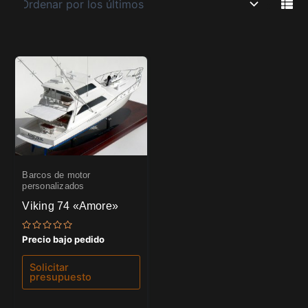
Barcos de motor
personalizados
Viking 74 «Amore»
Valorado
Precio bajo pedido
con
0
de
Solicitar
5
presupuesto