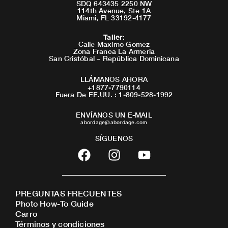
SDQ 643435 2250 NW
114th Avenue, Ste 1A
Miami, FL 33192-4177
Taller
:
Calle Maximo Gomez
Zona Franca La Armeria
San Cristóbal – República Dominicana
LLÁMANOS AHORA
+1877-7790114
Fuera De EE.UU. : 1-809-528-1992
ENVÍANOS UN E-MAIL
abordage@abordage.com
SÍGUENOS
F
I
Y
a
n
o
c
s
u
e
t
t
PREGUNTAS FRECUENTES
b
a
u
Photo How-To Guide
o
g
b
Carro
o
r
e
Términos y condiciones