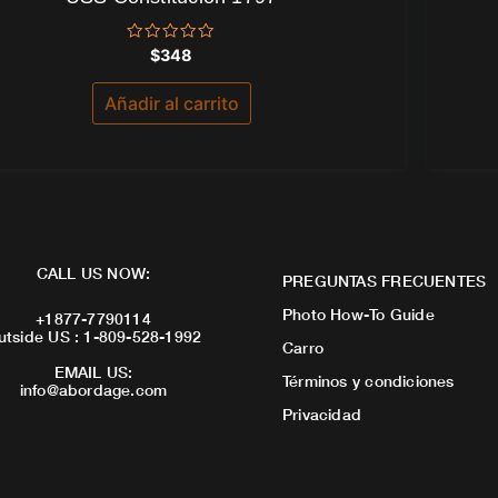
Valorado
$
348
con
0
de
Añadir al carrito
5
CALL US NOW:
PREGUNTAS FRECUENTES
Photo How-To Guide
+1877-7790114
utside US : 1-809-528-1992
Carro
EMAIL US:
Términos y condiciones
info@abordage.com
Privacidad