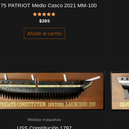
 75 PATRIOT Medio Casco 2021 MM-100
Valorado
$
395
con
5.00
de 5
Añadir al carrito
Medias maquetas
USS Constitución 1797