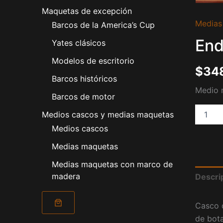
Maquetas de excepción
Endeavo
Medias
Barcos de la America’s Cup
I
1934
End
Yates clásicos
cantida
Modelos de escritorio
$
34
Barcos históricos
Medio m
Barcos de motor
Medios cascos y medias maquetas
Medios cascos
Medias maquetas
Medias maquetas con marco de
madera
Descri
Casco d
de bota