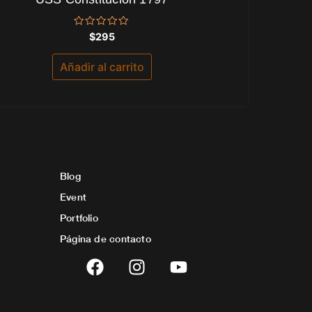
Valorado
$
295
con
0
de
Añadir al carrito
5
Blog
Event
Portfolio
Página de contacto
F
I
Y
a
n
o
c
s
u
e
t
t