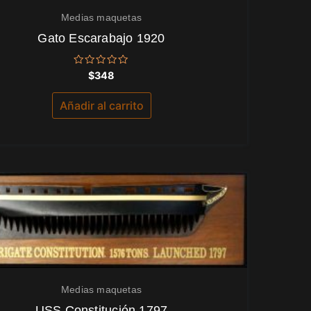
Medias maquetas
Gato Escarabajo 1920
Valorado
$
348
con
0
de
Añadir al carrito
5
Medias maquetas
USS Constitución 1797