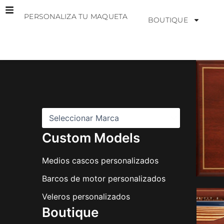
Ir
PERSONALIZA TU MAQUETA
al
BOUTIQUE
contenido
M
a
r
c
a
s
Custom Models
Medios cascos personalizados
Barcos de motor personalizados
Veleros personalizados
Boutique