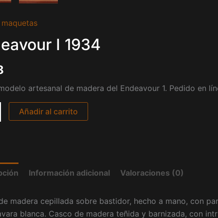
ur
 maquetas
eavour I 1934
d
8
odelo artesanal de madera del Endeavour 1. Pedido en lín
Añadir al carrito
pción
Información adicional
Valoraciones (0)
e madera cepillada sobre bastidor, hecho a mano, con parte
vara blanca. Casco de madera teñida y barnizada, con intr