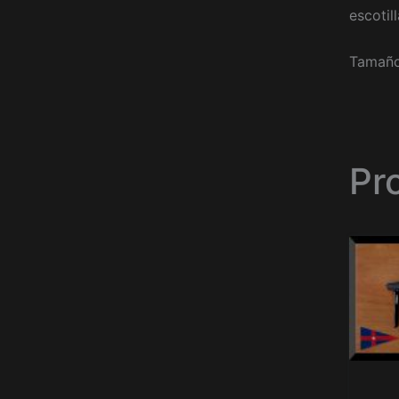
escotil
Tamaño
Pr