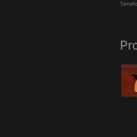
Tamaño
Pr