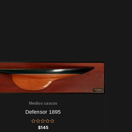
Medios cascos
Defensor 1895
Valorado
$
145
con