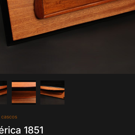
 cascos
d
rica 1851