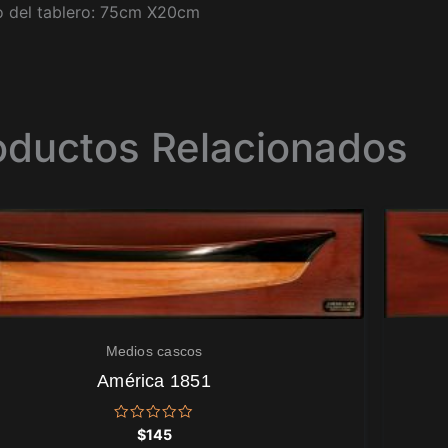
 del tablero: 75cm X20cm
oductos Relacionados
Medios cascos
América 1851
Valorado
$
145
con