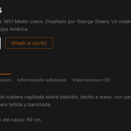
5
a 1851 Medio casco. Diseñado por George Steers. Un medi
Copa América.
Añadir al carrito
pción
Información adicional
Valoraciones (0)
e madera cepillada sobre bastidor, hecho a mano, con part
ra teñida y barnizada.
 del casco: 60 cm.