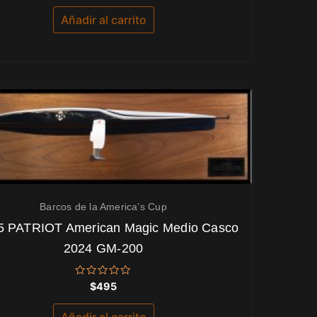
0
de
Añadir al carrito
5
Barcos de la America’s Cup
5 PATRIOT American Magic Medio Casco
2024 GM-200
Valorado
$
495
con
0
de
Añadir al carrito