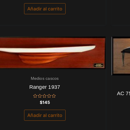
0
de
Añadir al carrito
5
Medios cascos
Ranger 1937
AC 7
Valorado
$
145
con
0
de
Añadir al carrito
5