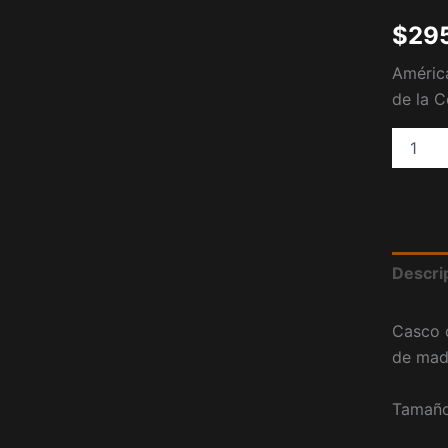
$
29
Améric
de la 
Descri
Casco d
de made
Tamaño