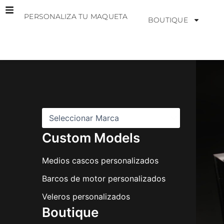
Ir
PERSONALIZA TU MAQUETA
al
BOUTIQUE
contenido
M
a
r
c
a
s
Custom Models
Medios cascos personalizados
Barcos de motor personalizados
Veleros personalizados
Boutique