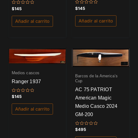
Valorado
Valorado
$
145
$
145
con
con
0
0
de
de
Añadir al carrito
Añadir al carrito
5
5
Medios cascos
Barcos de la America’s
Cup
Ranger 1937
AC 75 PATRIOT
Valorado
$
145
American Magic
con
0
Medio Casco 2024
de
Añadir al carrito
5
GM-200
Valorado
$
495
con
0