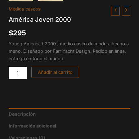
América
Medios cascos
Joven
América Joven 2000
2000
cantidad
$
295
Young America ( 2000 ) medio casco de madera hecho a
mano. Diseñado por Farr Yacht Design. Pedido en línea,
entrega en todo el mundo.
Añadir al carrito
Descripción
Información adicional
Valoraciones (0)