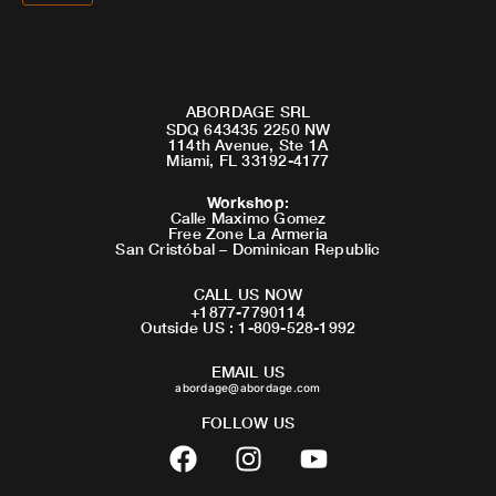
ABORDAGE SRL
SDQ 643435 2250 NW
114th Avenue, Ste 1A
Miami, FL 33192-4177
Workshop
:
Calle Maximo Gomez
Free Zone La Armeria
San Cristóbal – Dominican Republic
CALL US NOW
+1877-7790114
Outside US : 1-809-528-1992
EMAIL US
abordage@abordage.com
FOLLOW US
F
I
Y
a
n
o