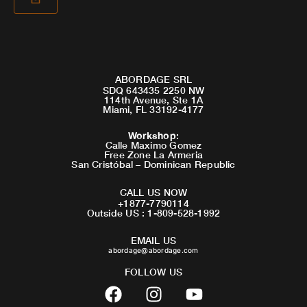
ABORDAGE SRL
SDQ 643435 2250 NW
114th Avenue, Ste 1A
Miami, FL 33192-4177
Workshop
:
Calle Maximo Gomez
Free Zone La Armeria
San Cristóbal – Dominican Republic
CALL US NOW
+1877-7790114
Outside US : 1-809-528-1992
EMAIL US
abordage@abordage.com
FOLLOW US
F
I
Y
a
n
o