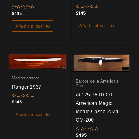
Valorado
Valorado
$
145
$
145
con
con
0
0
de
de
Añadir al carrito
Añadir al carrito
5
5
Medios cascos
Barcos de la America’s
Cup
Ranger 1937
AC 75 PATRIOT
Valorado
$
145
American Magic
con
0
Medio Casco 2024
de
Añadir al carrito
5
GM-200
Valorado
$
495
con