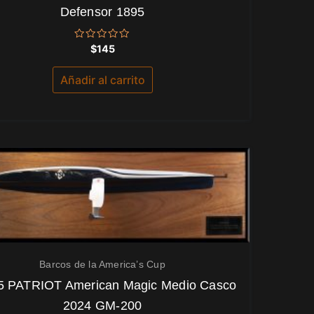
Defensor 1895
Valorado
$
145
con
0
de
Añadir al carrito
5
Barcos de la America’s Cup
5 PATRIOT American Magic Medio Casco
2024 GM-200