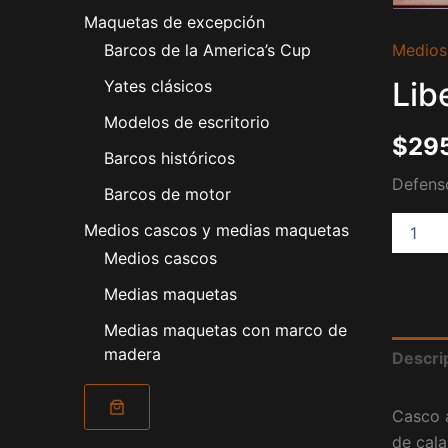
Maquetas de excepción
Libertad
Medios
Barcos de la America’s Cup
1980
cantida
Lib
Yates clásicos
Modelos de escritorio
$
29
Barcos históricos
Defenso
Barcos de motor
Medios cascos y medias maquetas
Medios cascos
Medias maquetas
Medias maquetas con marco de
madera
Descri
Casco a
de cala