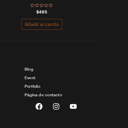
Valorado
$
495
con
0
de
Añadir al carrito
5
Blog
Event
Portfolio
Página de contacto
F
I
Y
a
n
o
c
s
u
e
t
t