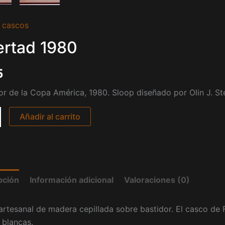
 cascos
d
ertad 1980
5
r de la Copa América, 1980. Sloop diseñado por Olin J. S
Añadir al carrito
pción
Información adicional
Valoraciones (0)
rtesanal de madera cepillada sobre bastidor. El casco de
 blancas.