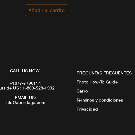
con
0
de
Añadir al carrito
5
CALL US NOW:
PREGUNTAS FRECUENTES
Photo How-To Guide
+1877-7790114
utside US : 1-809-528-1992
Carro
EMAIL US:
Términos y condiciones
info@abordage.com
Privacidad