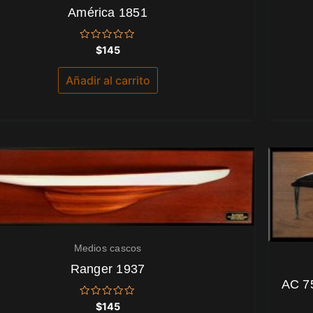
América 1851
Valorado
$
145
con
0
de
Añadir al carrito
5
Medios cascos
Ranger 1937
AC 7
Valorado
$
145