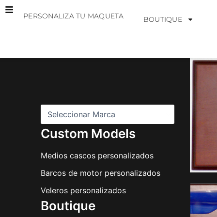
Ir
PERSONALIZA TU MAQUETA
al
BOUTIQUE
contenido
M
a
r
c
a
s
Custom Models
Medios cascos personalizados
Barcos de motor personalizados
Veleros personalizados
Boutique