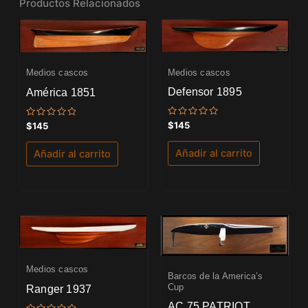
Productos Relacionados
Medios cascos
Medios cascos
Defensor 1895
América 1851
Valorado
Valorado
$
145
$
145
con
con
0
0
de
de
Añadir al carrito
Añadir al carrito
5
5
Medios cascos
Barcos de la America’s
Cup
Ranger 1937
AC 75 PATRIOT