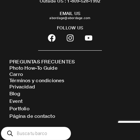
Outside US : 1-809-528-1992
EMAIL US
abordage@abordage.com
FOLLOW US
F
I
Y
a
n
o
c
s
u
e
t
t
PREGUNTAS FRECUENTES
b
a
u
Photo How-To Guide
o
g
b
Carro
o
r
e
Términos y condiciones
Privacidad
k
a
Blog
m
Event
Portfolio
Página de contacto
Búsqueda
de