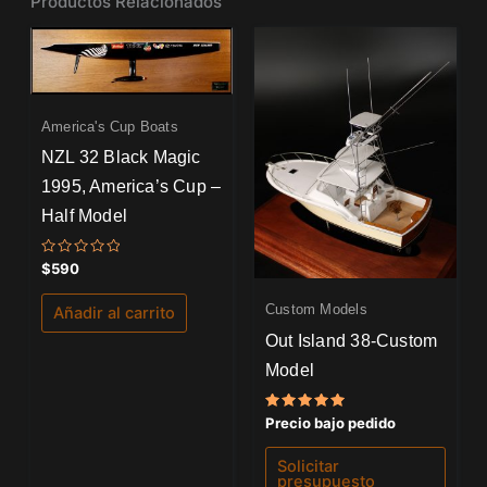
Productos Relacionados
America's Cup Boats
NZL 32 Black Magic
1995, America’s Cup –
Half Model
Valorado
$
590
con
0
de
Custom Models
Añadir al carrito
5
Out Island 38-Custom
Model
Valorado
Precio bajo pedido
con
5.00
de 5
Solicitar
presupuesto