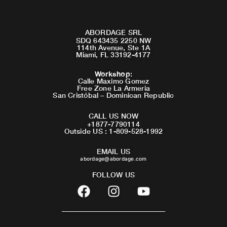
ABORDAGE SRL
SDQ 643435 2250 NW
114th Avenue, Ste 1A
Miami, FL 33192-4177
Workshop
:
Calle Maximo Gomez
Free Zone La Armeria
San Cristóbal – Dominican Republic
CALL US NOW
+1877-7790114
Outside US : 1-809-528-1992
EMAIL US
abordage@abordage.com
FOLLOW US
F
I
Y
a
n
o
c
s
u
e
t
t