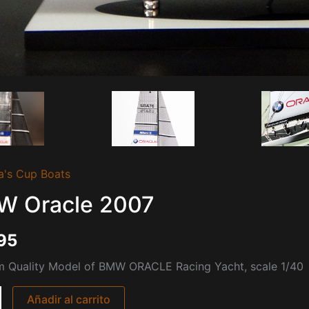
a's Cup Boats
 Oracle 2007
d
95
 Quality Model of BMW ORACLE Racing Yacht, scale 1/40
Añadir al carrito