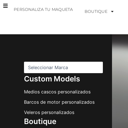
Ir
PERSONALIZA TU MAQUETA
al
BOUTIQUE
contenido
M
a
r
c
a
s
Custom Models
Medios cascos personalizados
Barcos de motor personalizados
Veleros personalizados
Boutique