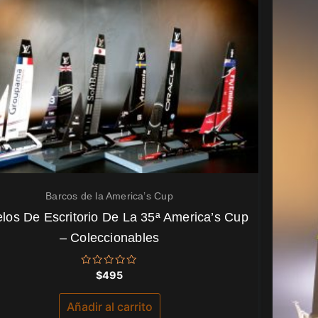
Barcos de la America’s Cup
los De Escritorio De La 35ª America’s Cup
– Coleccionables
Valorado
$
495
con
0
de
Añadir al carrito
5