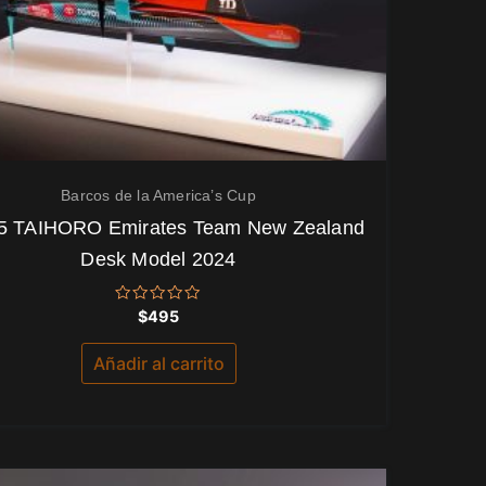
Barcos de la America’s Cup
5 TAIHORO Emirates Team New Zealand
Desk Model 2024
Valorado
$
495
con
0
de
Añadir al carrito
5