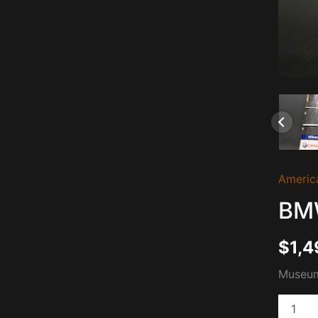
BMW
Americ
Oracle
2007
BMW
cantida
$
1,4
Museum