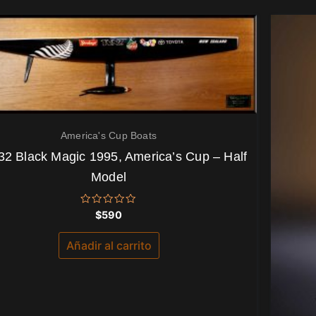
America's Cup Boats
32 Black Magic 1995, America’s Cup – Half
Model
Valorado
$
590
con
0
de
Añadir al carrito
5