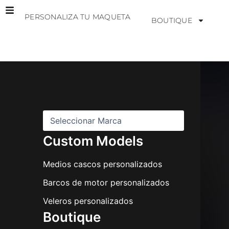
Ir
PERSONALIZA TU MAQUETA
al
BOUTIQUE
contenido
M
a
r
c
a
s
Custom Models
Medios cascos personalizados
Barcos de motor personalizados
Veleros personalizados
Boutique