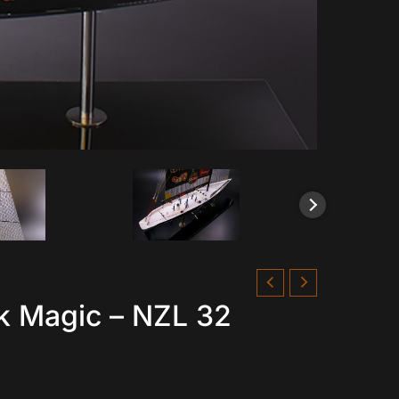
k Magic – NZL 32