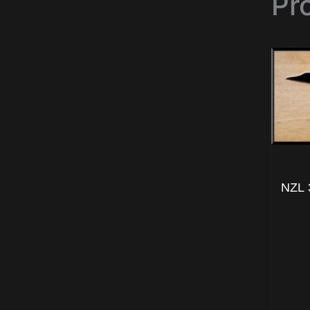
Pr
NZL 