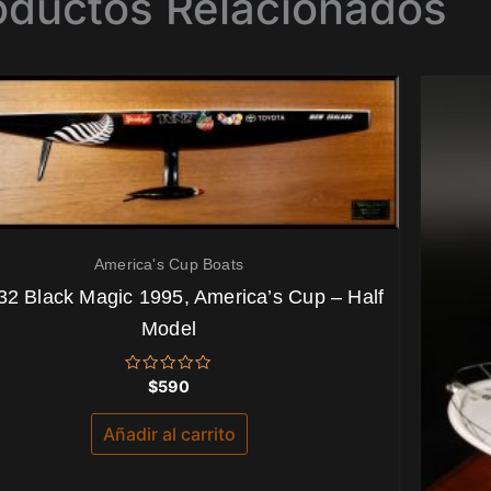
oductos Relacionados
America's Cup Boats
32 Black Magic 1995, America’s Cup – Half
Model
Valorado
$
590
con
0
de
Añadir al carrito
5