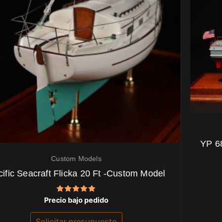
YP 6
Custom Models
ific Seacraft Flicka 20 Ft -Custom Model
Valorado
Precio bajo pedido
con
5.00
de 5
Solicitar presupuesto