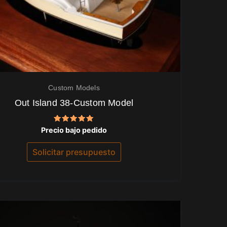
Custom Models
Out Island 38-Custom Model
Valorado
Precio bajo pedido
con
5.00
de 5
Solicitar presupuesto