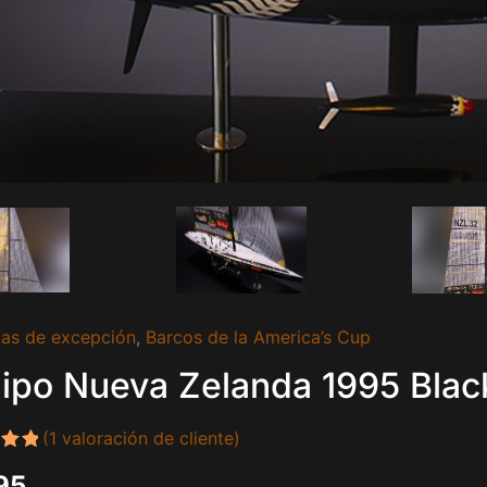
as de excepción
,
Barcos de la America’s Cup
ipo Nueva Zelanda 1995 Blac
(
1
valoración de cliente)
do
95
00