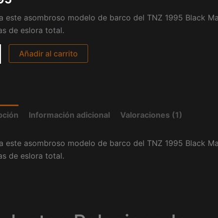
n
a
a este asombroso modelo de barco del TNZ 1995 Black Mag
d
ción
s de eslora total.
Añadir al carrito
pción
Información adicional
Valoraciones (1)
a este asombroso modelo de barco del TNZ 1995 Black Mag
s de eslora total.