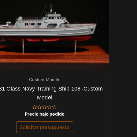
Custom Models
81 Class Navy Training Ship 108′-Custom
Model
Valorado
Precio bajo pedido
con
0
de
Solicitar presupuesto
5