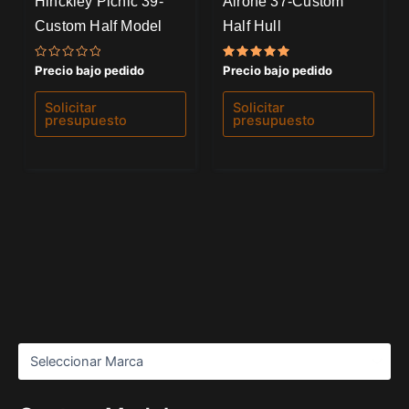
Hinckley Picnic 39-
Airone 37-Custom
Custom Half Model
Half Hull
Valorado
Valorado
Precio bajo pedido
Precio bajo pedido
con
con
0
5.00
de
de 5
Solicitar
Solicitar
5
presupuesto
presupuesto