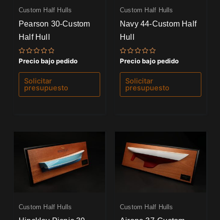
Custom Half Hulls
Custom Half Hulls
Pearson 30-Custom
Navy 44-Custom Half
Half Hull
Hull
Valorado
Valorado
Precio bajo pedido
Precio bajo pedido
con
con
0
0
de
de
Solicitar
Solicitar
5
5
presupuesto
presupuesto
Custom Half Hulls
Custom Half Hulls