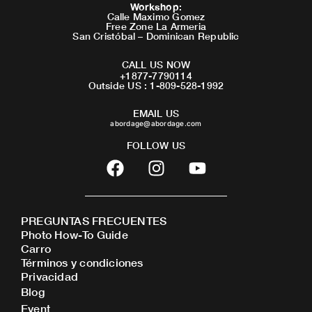
Workshop
:
Calle Maximo Gomez
Free Zone La Armeria
San Cristóbal – Dominican Republic
CALL US NOW
+1877-7790114
Outside US : 1-809-528-1992
EMAIL US
abordage@abordage.com
FOLLOW US
F
I
Y
a
n
o
c
s
u
e
t
t
PREGUNTAS FRECUENTES
b
a
u
Photo How-To Guide
o
g
b
Carro
o
r
e
Términos y condiciones
Privacidad
k
a
Blog
m
Event