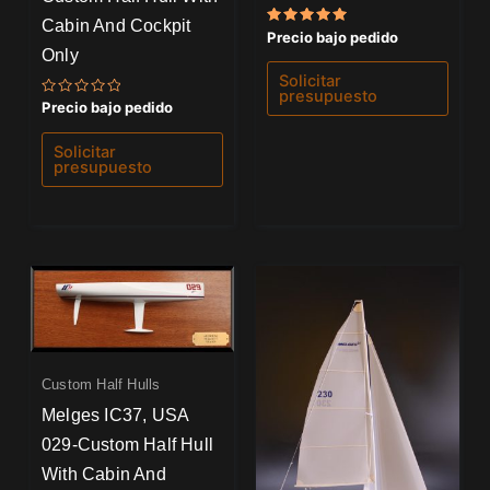
Cabin And Cockpit
Valorado
Precio bajo pedido
con
Only
5.00
de 5
Solicitar
presupuesto
Valorado
Precio bajo pedido
con
0
de
Solicitar
5
presupuesto
Custom Half Hulls
Melges IC37, USA
029-Custom Half Hull
With Cabin And