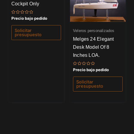
Cockpit Only
Valorado
Precio bajo pedido
con
0
de
Solicitar
Veleros personalizados
5
presupuesto
Melges 24 Elegant
Desk Model Of 8
Inches LOA.
Valorado
Precio bajo pedido
con
0
de
Solicitar
5
presupuesto