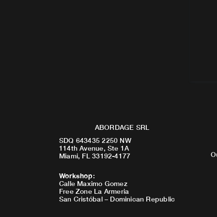
ABORDAGE SRL
SDQ 643435 2250 NW
114th Avenue, Ste 1A
O
Miami, FL 33192-4177
Workshop
:
Calle Maximo Gomez
Free Zone La Armeria
San Cristóbal – Dominican Republic