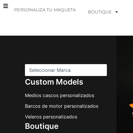
Ir
PERSONALIZA TU MAQUETA
al
BOUTIQUE
contenido
M
a
r
c
a
s
Custom Models
Medios cascos personalizados
Barcos de motor personalizados
Veleros personalizados
Boutique