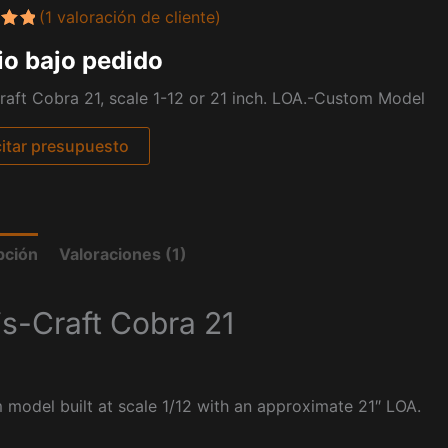
(
1
valoración de cliente)
do
io bajo pedido
00
n
a
raft Cobra 21, scale 1-12 or 21 inch. LOA.-Custom Model
ción
citar presupuesto
pción
Valoraciones (1)
is-Craft Cobra 21
model built at scale 1/12 with an approximate 21″ LOA.