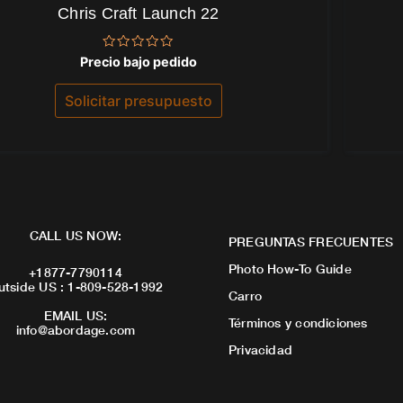
Chris Craft Launch 22
Valorado
Precio bajo pedido
con
0
de
Solicitar presupuesto
5
CALL US NOW:
PREGUNTAS FRECUENTES
Photo How-To Guide
+1877-7790114
utside US : 1-809-528-1992
Carro
EMAIL US:
Términos y condiciones
info@abordage.com
Privacidad