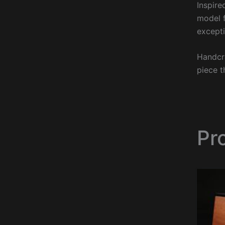
Inspire
model f
excepti
Handcra
piece t
Pr