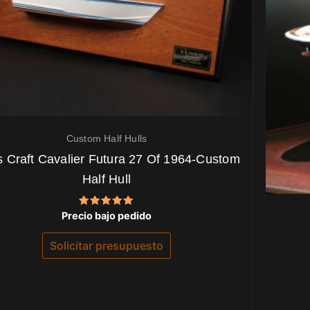
Custom Half Hulls
s Craft Cavalier Futura 27 Of 1964-Custom
Half Hull
Valorado
Precio bajo pedido
con
5.00
de 5
Solicitar presupuesto