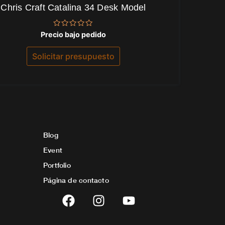
Chris Craft Catalina 34 Desk Model
Valorado
Precio bajo pedido
con
0
de
Solicitar presupuesto
5
Blog
Event
Portfolio
Página de contacto
F
I
Y
a
n
o
c
s
u