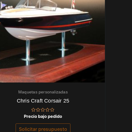
Maquetas personalizadas
Chris Craft Corsair 25
Valorado
Precio bajo pedido
con
0
de
Solicitar presupuesto
5