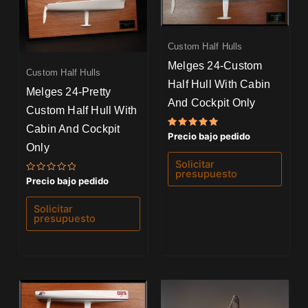
Custom Half Hulls
Melges 24-Custom
Custom Half Hulls
Half Hull With Cabin
Melges 24-Pretty
And Cockpit Only
Custom Half Hull With
Cabin And Cockpit
Valorado
Precio bajo pedido
con
Only
5.00
de 5
Solicitar
presupuesto
Valorado
Precio bajo pedido
con
0
de
Solicitar
5
presupuesto