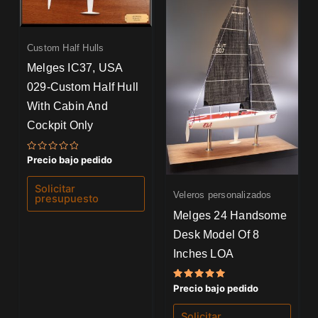
Custom Half Hulls
Melges IC37, USA
029-Custom Half Hull
With Cabin And
Cockpit Only
Valorado
Precio bajo pedido
con
0
de
Solicitar
5
Veleros personalizados
presupuesto
Melges 24 Handsome
Desk Model Of 8
Inches LOA
Valorado
Precio bajo pedido
con
5.00
de 5
Solicitar