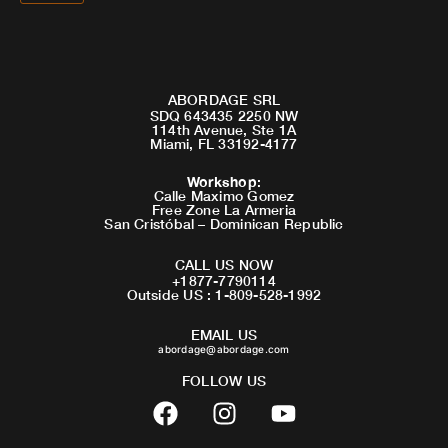
ABORDAGE SRL
SDQ 643435 2250 NW
114th Avenue, Ste 1A
Miami, FL 33192-4177
Workshop
:
Calle Maximo Gomez
Free Zone La Armeria
San Cristóbal – Dominican Republic
CALL US NOW
+1877-7790114
Outside US : 1-809-528-1992
EMAIL US
abordage@abordage.com
FOLLOW US
F
I
Y
a
n
o