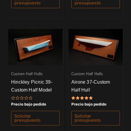
5
5
presupuesto
presupuesto
Custom Half Hulls
Custom Half Hulls
Hinckley Picnic 39-
Airone 37-Custom
Custom Half Model
Half Hull
Valorado
Valorado
Precio bajo pedido
Precio bajo pedido
con
con
0
5.00
de
de 5
Solicitar
Solicitar
5
presupuesto
presupuesto