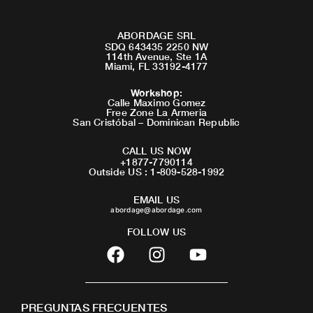
ABORDAGE SRL
SDQ 643435 2250 NW
114th Avenue, Ste 1A
Miami, FL 33192-4177
Workshop
:
Calle Maximo Gomez
Free Zone La Armeria
San Cristóbal – Dominican Republic
CALL US NOW
+1877-7790114
Outside US : 1-809-528-1992
EMAIL US
abordage@abordage.com
FOLLOW US
F
I
Y
a
n
o
c
s
u
e
t
t
PREGUNTAS FRECUENTES