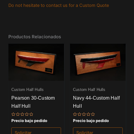
Do not hesitate to contact us for a Custom Quote
Productos Relacionados
Custom Half Hulls
Custom Half Hulls
Pearson 30-Custom
Navy 44-Custom Half
Half Hull
Hull
Valorado
Valorado
Precio bajo pedido
Precio bajo pedido
con
con
0
0
de
de
Solicitar
Solicitar