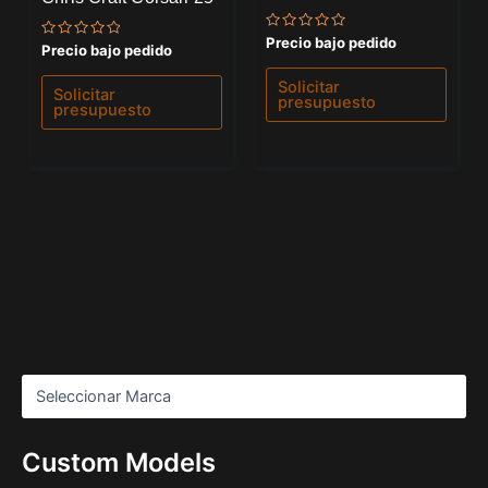
Valorado
Precio bajo pedido
Valorado
Precio bajo pedido
con
con
0
0
de
Solicitar
de
Solicitar
5
presupuesto
5
presupuesto
Custom Models