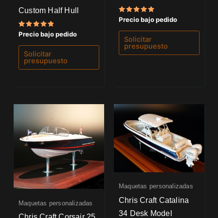
Custom Half Hull
Valorado
Precio bajo pedido
con
5.00
Valorado
Precio bajo pedido
de 5
Solicitar
con
5.00
presupuesto
de 5
Solicitar
presupuesto
Maquetas personalizadas
Chris Craft Catalina
Maquetas personalizadas
34 Desk Model
Chris Craft Corsair 25