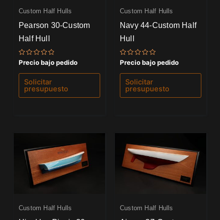
Custom Half Hulls
Custom Half Hulls
Pearson 30-Custom
Navy 44-Custom Half
Half Hull
Hull
Valorado
Valorado
Precio bajo pedido
Precio bajo pedido
con
con
0
0
de
de
Solicitar
Solicitar
5
5
presupuesto
presupuesto
Custom Half Hulls
Custom Half Hulls