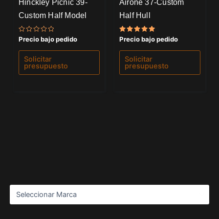
Hinckley Picnic 39-
Airone 37-Custom
Custom Half Model
Half Hull
Valorado
Valorado
Precio bajo pedido
Precio bajo pedido
con
con
0
5.00
de
de 5
Solicitar
Solicitar
5
presupuesto
presupuesto