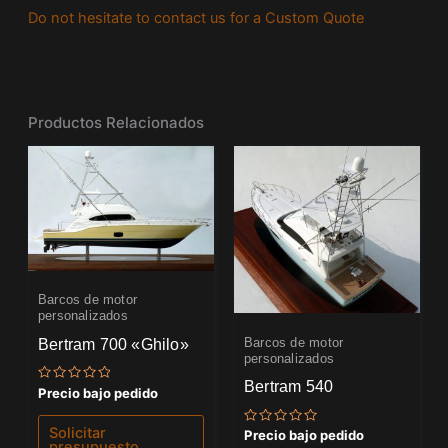
Do not hesitate to contact us for a Custom Quote
Productos Relacionados
Barcos de motor
personalizados
Bertram 700 «Ghilo»
Barcos de motor
personalizados
Bertram 540
Valorado
Precio bajo pedido
con
0
de
Solicitar
Valorado
Precio bajo pedido
5
con
presupuesto