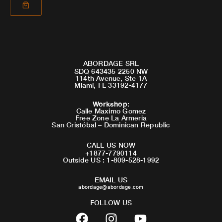
ABORDAGE SRL
SDQ 643435 2250 NW
114th Avenue, Ste 1A
Miami, FL 33192-4177
Workshop
:
Calle Maximo Gomez
Free Zone La Armeria
San Cristóbal – Dominican Republic
CALL US NOW
+1877-7790114
Outside US : 1-809-528-1992
EMAIL US
abordage@abordage.com
FOLLOW US
F
I
Y