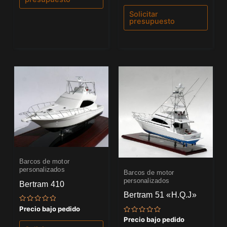
0
de
Solicitar
5
presupuesto
Barcos de motor
personalizados
Barcos de motor
personalizados
Bertram 410
Bertram 51 «H.Q.J»
Valorado
Precio bajo pedido
con
Valorado
Precio bajo pedido
0
con
de