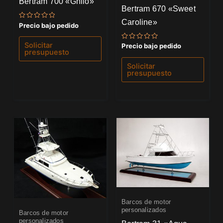
Bertram 700 «Ghilo»
Bertram 670 «Sweet
Caroline»
Valorado
Precio bajo pedido
con
0
de
Solicitar
Valorado
Precio bajo pedido
5
con
presupuesto
0
de
Solicitar
5
presupuesto
Barcos de motor
personalizados
Barcos de motor
personalizados