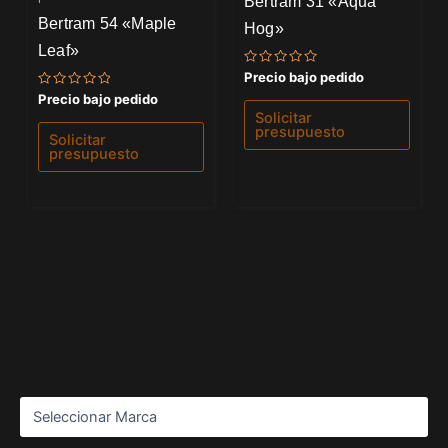
Bertram 31 «Aqua
Bertram 54 «Maple
Hog»
Leaf»
Valorado
Precio bajo pedido
con
Valorado
Precio bajo pedido
0
con
de
Solicitar
0
5
presupuesto
de
Solicitar
5
presupuesto