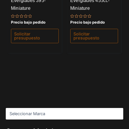
Everglades 395-
Everglades 455cc-
Miniature
Miniature
Valorado
Valorado
Precio bajo pedido
Precio bajo pedido
con
con
0
0
de
de
Solicitar
Solicitar
5
5
presupuesto
presupuesto