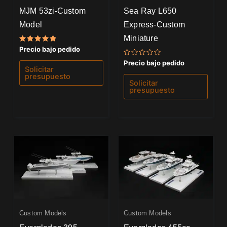
MJM 53zi-Custom
Sea Ray L650
Model
Express-Custom
Miniature
Valorado
Precio bajo pedido
con
5.00
Valorado
Precio bajo pedido
de 5
con
Solicitar
0
presupuesto
de
Solicitar
5
presupuesto
Custom Models
Custom Models