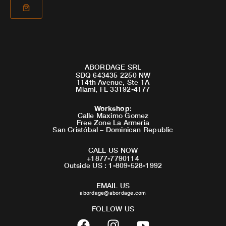
ABORDAGE SRL
SDQ 643435 2250 NW
114th Avenue, Ste 1A
Miami, FL 33192-4177
Workshop
:
Calle Maximo Gomez
Free Zone La Armeria
San Cristóbal – Dominican Republic
CALL US NOW
+1877-7790114
Outside US : 1-809-528-1992
EMAIL US
abordage@abordage.com
FOLLOW US
F
I
Y