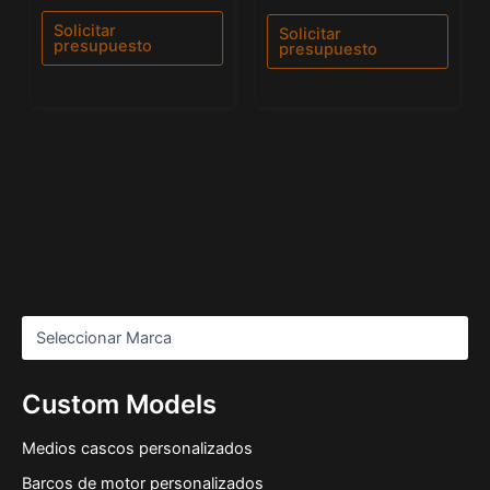
con
0
0
de
de
Solicitar
Solicitar
5
5
presupuesto
presupuesto
Custom Models
Medios cascos personalizados
Barcos de motor personalizados