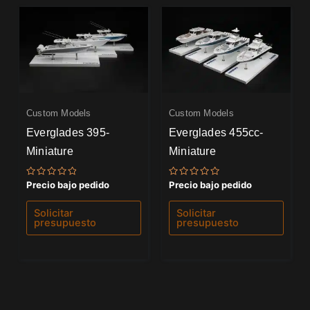
Custom Models
Custom Models
Everglades 395-
Everglades 455cc-
Miniature
Miniature
Valorado
Valorado
Precio bajo pedido
Precio bajo pedido
con
con
0
0
de
de
Solicitar
Solicitar
5
5
presupuesto
presupuesto