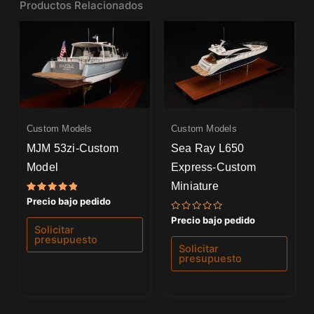
Productos Relacionados
Custom Models
Custom Models
MJM 53zi-Custom
Sea Ray L650
Model
Express-Custom
Miniature
Valorado
Precio bajo pedido
con
5.00
Valorado
Precio bajo pedido
de 5
con
Solicitar
0
presupuesto
de
Solicitar
5
presupuesto