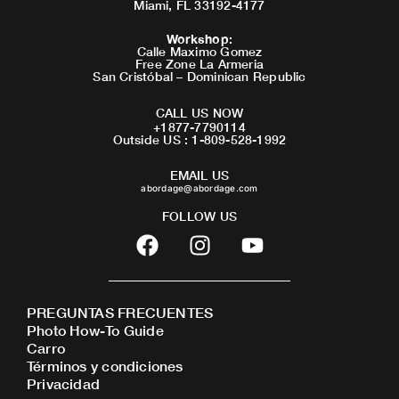
Miami, FL 33192-4177
Workshop
:
Calle Maximo Gomez
Free Zone La Armeria
San Cristóbal – Dominican Republic
CALL US NOW
+1877-7790114
Outside US : 1-809-528-1992
EMAIL US
abordage@abordage.com
FOLLOW US
F
I
Y
a
n
o
c
s
u
e
t
t
PREGUNTAS FRECUENTES
b
a
u
Photo How-To Guide
o
g
b
Carro
o
r
e
Términos y condiciones
Privacidad
k
a