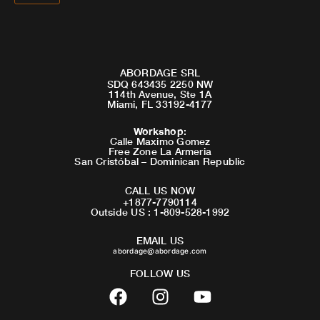
ABORDAGE SRL
SDQ 643435 2250 NW
114th Avenue, Ste 1A
Miami, FL 33192-4177
Workshop
:
Calle Maximo Gomez
Free Zone La Armeria
San Cristóbal – Dominican Republic
CALL US NOW
+1877-7790114
Outside US : 1-809-528-1992
EMAIL US
abordage@abordage.com
FOLLOW US
F
I
Y
a
n
o