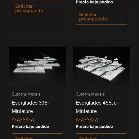
5.00
Valorado
Precio bajo pedido
de 5
con
Solicitar
0
presupuesto
de
Solicitar
5
presupuesto
Custom Models
Custom Models
Everglades 395-
Everglades 455cc-
Miniature
Miniature
Valorado
Valorado
Precio bajo pedido
Precio bajo pedido
con
con
0
0
de
de