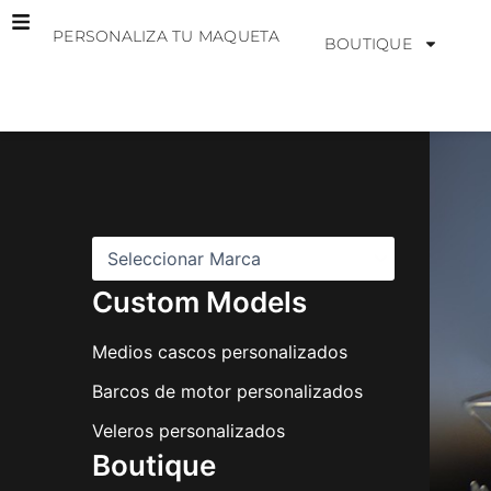
Ir
PERSONALIZA TU MAQUETA
al
BOUTIQUE
contenido
M
a
r
c
a
s
Custom Models
Medios cascos personalizados
Barcos de motor personalizados
Veleros personalizados
Boutique