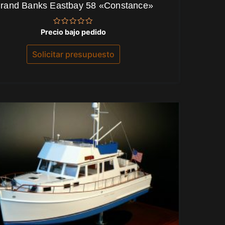
rand Banks Eastbay 58 «Constance»
Valorado
Precio bajo pedido
con
0
de
Solicitar presupuesto
5