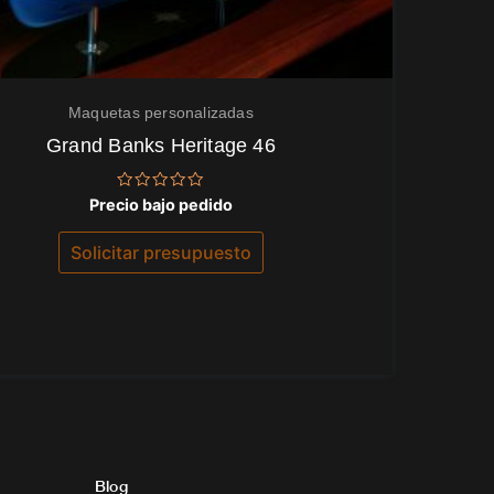
Maquetas personalizadas
Grand Banks Heritage 46
Valorado
Precio bajo pedido
con
0
de
Solicitar presupuesto
5
Blog