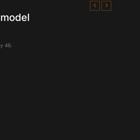
 model
y 46.