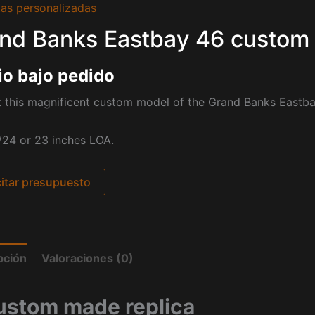
as personalizadas
nd Banks Eastbay 46 custom
io bajo pedido
 this magnificent custom model of the Grand Banks Eastba
/24 or 23 inches LOA.
citar presupuesto
pción
Valoraciones (0)
ustom made replica