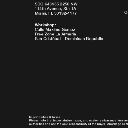
SDQ 643435 2250 NW
114th Avenue, Ste 1A
O
Miami, FL 33192-4177
Workshop
:
Calle Maximo Gomez
Free Zone La Armeria
San Cristóbal – Dominican Republic
Import Duties & Taxes
Please note that import duties, taxes, and customs clearance fees ar
authorities and are the sole responsibility of the buyer. Abordage nei