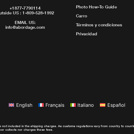
Photo How-To Guide
+1877-7790114
utside US : 1-809-528-1992
Carro
EMAIL US:
Términos y condiciones
info@abordage.com
Privacidad
English
Français
Italiano
Español
e not included in the shipping charges. As customs regulations vary from country to coun
ther collects nor charges these fees.