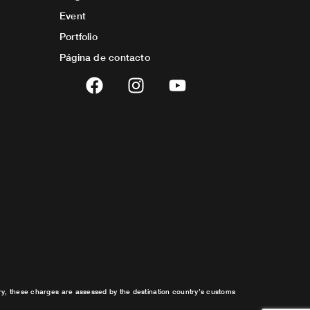
Event
Portfolio
Página de contacto
F
I
Y
a
n
o
c
s
u
e
t
t
b
a
u
o
g
b
o
r
e
k
a
m
try, these charges are assessed by the destination country’s customs