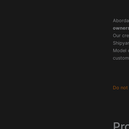
Aborda
owners
Our cre
Shipyar
Model o
custom
Do not 
Pr