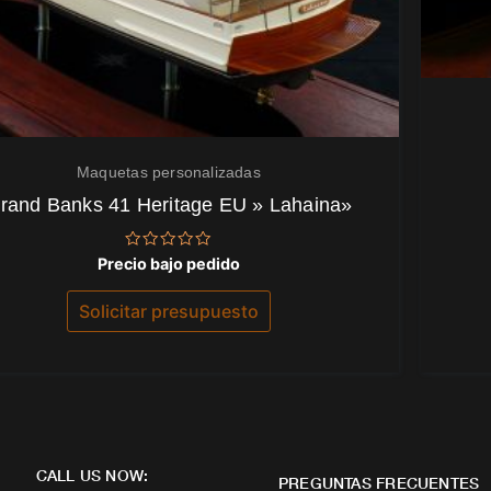
Maquetas personalizadas
rand Banks 41 Heritage EU » Lahaina»
Valorado
Precio bajo pedido
con
0
de
Solicitar presupuesto
5
CALL US NOW:
PREGUNTAS FRECUENTES