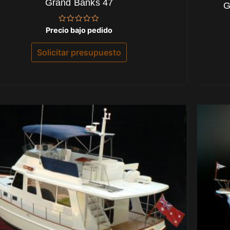
Grand Banks 47
G
Valorado
Precio bajo pedido
con
0
de
Solicitar presupuesto
5