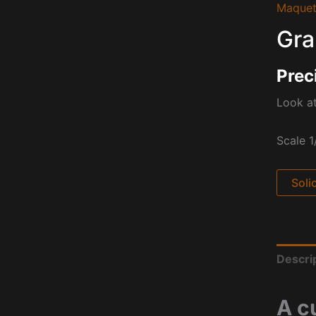
Maquet
Gra
Prec
Look at
Scale 1
Soli
Descri
A c