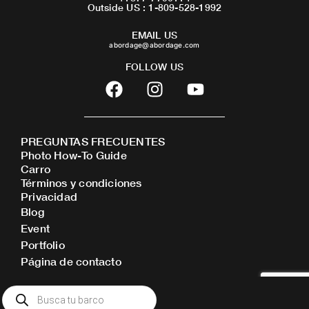
Outside US : 1-809-528-1992
EMAIL US
abordage@abordage.com
FOLLOW US
F
I
Y
a
n
o
c
s
u
e
t
t
PREGUNTAS FRECUENTES
b
a
u
Photo How-To Guide
o
g
b
Carro
o
r
e
Términos y condiciones
Privacidad
k
a
Blog
m
Event
Portfolio
Página de contacto
Búsqueda
de