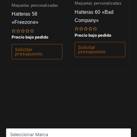
Maquetas personalizadas
Maquetas personalizadas
Hatteras 60 «Bad
Hatteras 58
Company»
«Freezone»
Valorado
Precio bajo pedido
Valorado
Precio bajo pedido
con
con
0
0
de
Solicitar
de
Solicitar
5
5
presupuesto
presupuesto