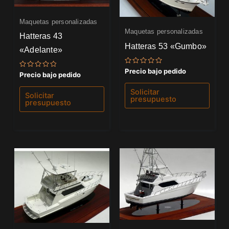
Maquetas personalizadas
Maquetas personalizadas
Hatteras 43
Hatteras 53 «Gumbo»
«Adelante»
Valorado
Precio bajo pedido
Valorado
Precio bajo pedido
con
con
0
0
de
Solicitar
de
Solicitar
5
presupuesto
5
presupuesto