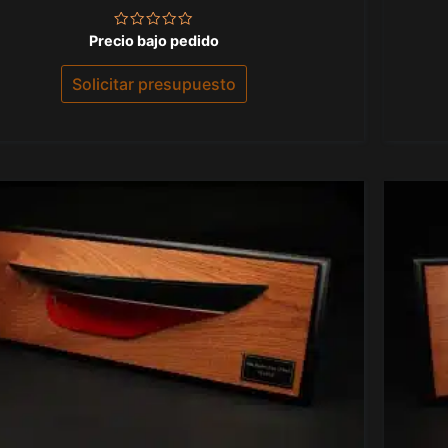
Valorado
Precio bajo pedido
con
0
de
Solicitar presupuesto
5