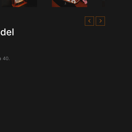
del
a 40.