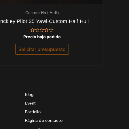
Custom Half Hulls
inckley Pilot 35 Yawl-Custom Half Hull
Valorado
Precio bajo pedido
con
0
de
Solicitar presupuesto
5
Blog
Event
Portfolio
Página de contacto
F
I
Y