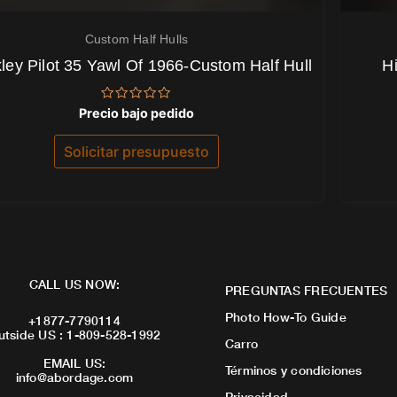
Custom Half Hulls
ley Pilot 35 Yawl Of 1966-Custom Half Hull
H
Valorado
Precio bajo pedido
con
0
de
Solicitar presupuesto
5
CALL US NOW:
PREGUNTAS FRECUENTES
Photo How-To Guide
+1877-7790114
utside US : 1-809-528-1992
Carro
EMAIL US:
Términos y condiciones
info@abordage.com
Privacidad