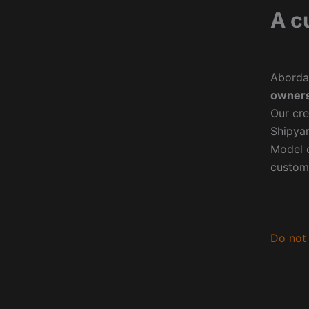
A c
Aborda
owners
Our cre
Shipyar
Model o
custom
Do not 