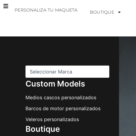
Ir
PERSONALIZA TU MAQUETA
al
BOUTIQUE
contenido
M
a
r
c
a
s
Custom Models
Medios cascos personalizados
Barcos de motor personalizados
Veleros personalizados
Boutique