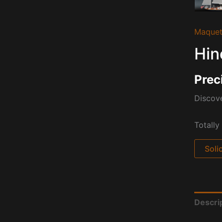
Maquet
Hin
Prec
Discove
Totally
Soli
Descri