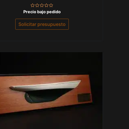
Valorado
Precio bajo pedido
con
0
de
Solicitar presupuesto
5