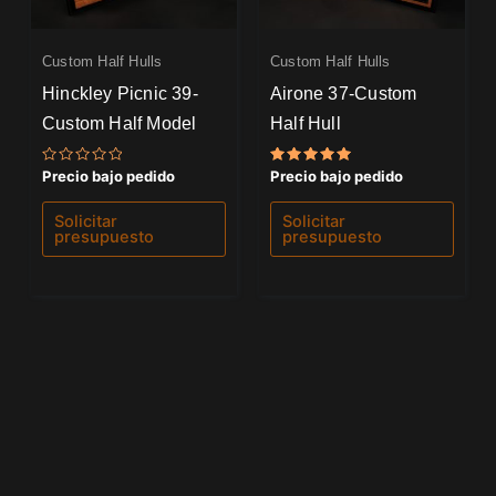
Custom Half Hulls
Custom Half Hulls
Hinckley Picnic 39-
Airone 37-Custom
Custom Half Model
Half Hull
Valorado
Valorado
Precio bajo pedido
Precio bajo pedido
con
con
0
5.00
de
de 5
Solicitar
Solicitar
5
presupuesto
presupuesto