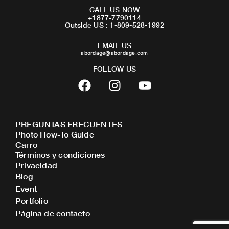
CALL US NOW
+1877-7790114
Outside US : 1-809-528-1992
EMAIL US
abordage@abordage.com
FOLLOW US
F
I
Y
a
n
o
c
s
u
e
t
t
PREGUNTAS FRECUENTES
b
a
u
Photo How-To Guide
o
g
b
Carro
o
r
e
Términos y condiciones
Privacidad
k
a
Blog
m
Event
Portfolio
Página de contacto