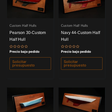
Custom Half Hulls
Custom Half Hulls
Pearson 30-Custom
Navy 44-Custom Half
Half Hull
Hull
Valorado
Valorado
Precio bajo pedido
Precio bajo pedido
con
con
0
0
de
de
Solicitar
Solicitar
5
5
presupuesto
presupuesto