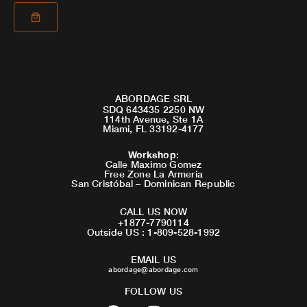
ABORDAGE SRL
SDQ 643435 2250 NW
114th Avenue, Ste 1A
Miami, FL 33192-4177
Workshop
:
Calle Maximo Gomez
Free Zone La Armeria
San Cristóbal – Dominican Republic
CALL US NOW
+1877-7790114
Outside US : 1-809-528-1992
EMAIL US
abordage@abordage.com
FOLLOW US
F
I
Y