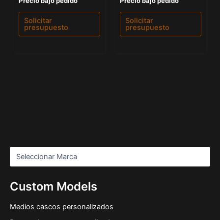
Precio bajo pedido
Precio bajo pedido
con
con
0
0
de
de
Solicitar
Solicitar
5
5
presupuesto
presupuesto
Custom Models
Medios cascos personalizados