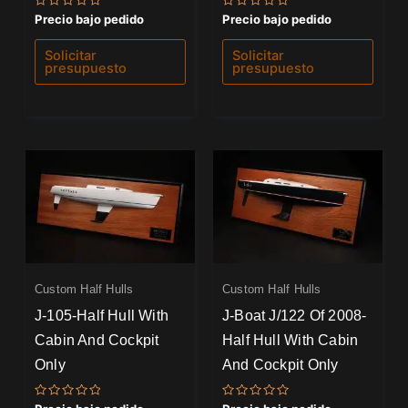
Valorado
Valorado
Precio bajo pedido
Precio bajo pedido
con
con
0
0
de
de
Solicitar
Solicitar
5
5
presupuesto
presupuesto
Custom Half Hulls
Custom Half Hulls
J-105-Half Hull With
J-Boat J/122 Of 2008-
Cabin And Cockpit
Half Hull With Cabin
Only
And Cockpit Only
Valorado
Valorado