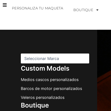
Ir
PERSONALIZA TU MAQUETA
al
BOUTIQUE
contenido
M
a
r
c
a
s
Custom Models
Medios cascos personalizados
Barcos de motor personalizados
Veleros personalizados
Boutique