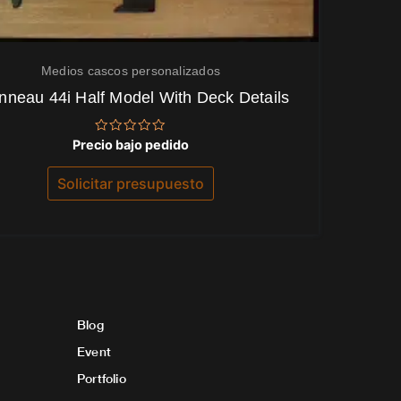
Medios cascos personalizados
nneau 44i Half Model With Deck Details
Valorado
Precio bajo pedido
con
0
de
Solicitar presupuesto
5
Blog
Event
Portfolio