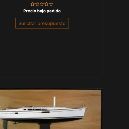
Valorado
Precio bajo pedido
con
0
de
Solicitar presupuesto
5