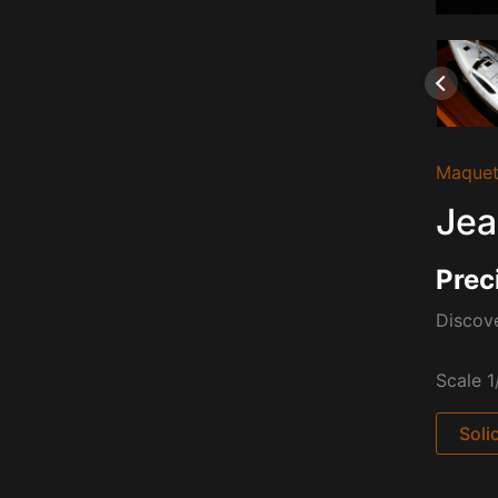
Maquet
Jea
Prec
Discove
Scale 1
Soli