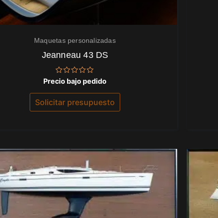
Maquetas personalizadas
Jeanneau 43 DS
Valorado
Precio bajo pedido
con
0
de
Solicitar presupuesto
5