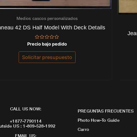
Medios cascos personalizados
neau 42 DS Half Model With Deck Details
Jea
Valorado
Precio bajo pedido
con
0
de
Solicitar presupuesto
5
CALL US NOW:
PREGUNTAS FRECUENTES
Photo How-To Guide
+1877-7790114
utside US : 1-809-528-1992
Carro
EMAIL US: