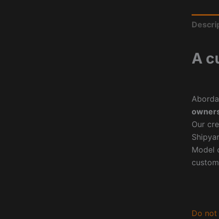
Descri
A c
Aborda
owners
Our cre
Shipyar
Model o
custom
Do not 