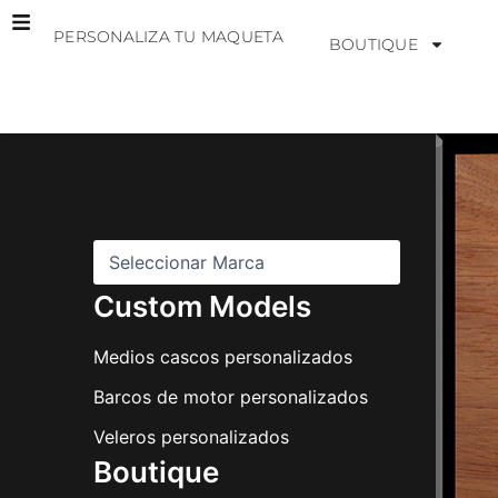
Ir
PERSONALIZA TU MAQUETA
al
BOUTIQUE
contenido
M
a
r
c
a
s
Custom Models
Medios cascos personalizados
Barcos de motor personalizados
Veleros personalizados
Boutique