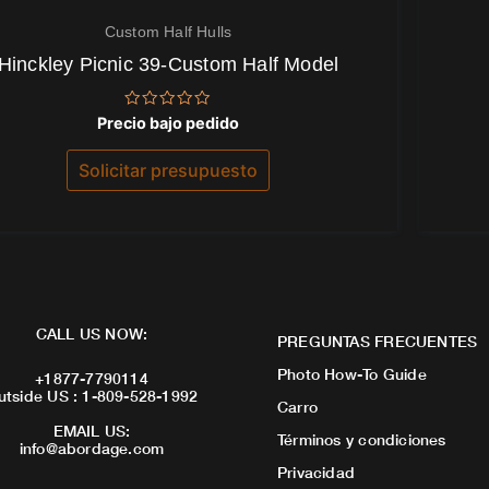
Custom Half Hulls
Hinckley Picnic 39-Custom Half Model
Valorado
Precio bajo pedido
con
0
de
Solicitar presupuesto
5
CALL US NOW:
PREGUNTAS FRECUENTES
Photo How-To Guide
+1877-7790114
utside US : 1-809-528-1992
Carro
EMAIL US:
Términos y condiciones
info@abordage.com
Privacidad