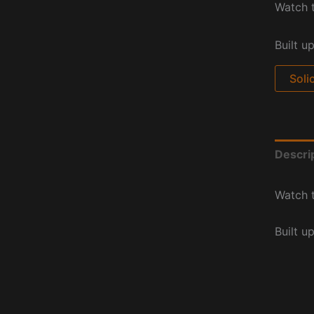
Watch t
Built u
Soli
Descri
Watch t
Built u