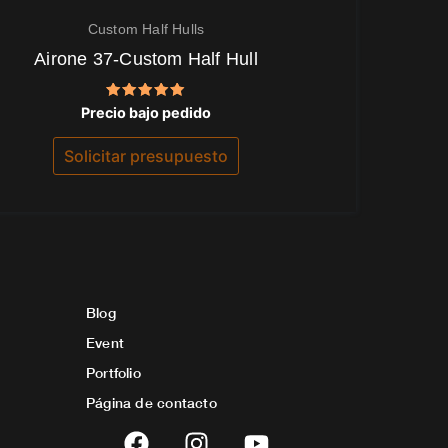
Custom Half Hulls
Airone 37-Custom Half Hull
Valorado
Precio bajo pedido
con
5.00
de 5
Solicitar presupuesto
Blog
Event
Portfolio
Página de contacto
F
I
Y