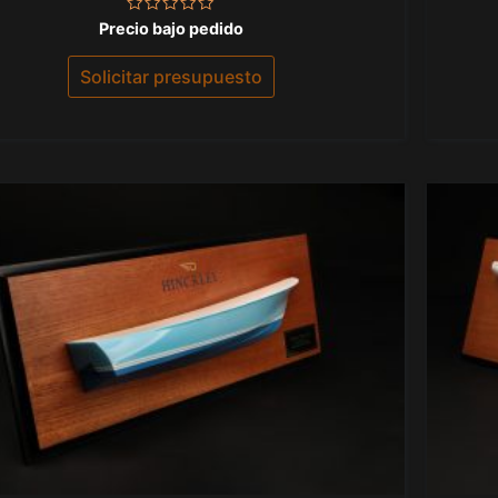
Valorado
Precio bajo pedido
con
0
de
Solicitar presupuesto
5