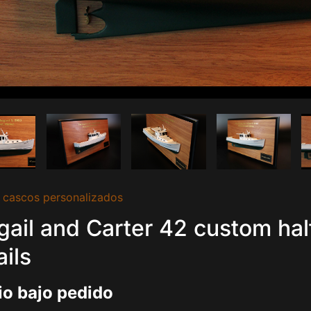
 cascos personalizados
gail and Carter 42 custom ha
ails
io bajo pedido