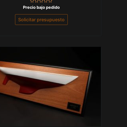
Valorado
Precio bajo pedido
con
0
de
Solicitar presupuesto
5